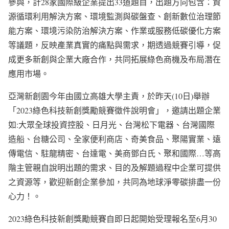
參與，計28家國際級企業提出33道題目，出題方向包含：資
源循環利用解決方案、環境監測與碳盤查、創新數位治理節
能方案、環境污染防治解決方案、作業或服務低碳優化方案
等議題，反映產業真實的痛點與需求，期透過競賽引導，促
成更多新創與企業大廠合作，共同拓展綠色商機及布局潛在
應用市場。
亞灣新創園今年由國立高雄大學主責，於昨天(10日)舉辦
「2023綠色科技新創獎勵競賽徵件說明會」，邀請出題企業
如:大眾全球投資控股、日月光、台灣松下電器、台灣國際
造船、台糖公司、全家便利商店、奇美食品、聚陽實業、遠
傳電信、駐龍精密、台達電、美商鄧白氏、聚和國際…等高
階主管親自說明出題的需求、目的及解題過程中企業可提供
之資源等，歡迎新創企業參加，共同為地球淨零碳排盡一份
心力！。
2023綠色科技新創獎勵競賽自即日起開始受理報名至6月30