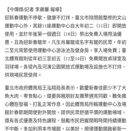
【今傳媒/記者 李晨馨 報導】
迎新春運動不停歇、健康不打烊，臺北市除閉館整修的文山
運動中心外，其餘11座運動中心自大年初二（11日）即開放
使用，並於年後第一個週日（18日）祭出免費入場甩油優
惠，且為迎新春龍年，凡生肖屬龍或名字有龍的民眾，年初
二至元宵節使用運動中心游泳池及健身房，享入場免費；臺
北體育館則從年初三至初五（12至14日）免費開放桌球室及
羽球場，各堤內及河濱公園開放式運動場及設施也不打烊、
供現場民眾使用。
臺北市政府體育局王泓翔局長表示，歡慶新春佳節少不了大
魚大肉、零食點心，還要與親朋好友團聚通宵同歡，難免擔
心體態發福、打亂正常作息，因此體育局所轄運動中心及場
館於春節期間便對外開放，提供民眾舒適平價的運動場域，
還有各式優惠及特色課程，鼓勵市民把握閒暇時間持續運動
不中斷，多加利用本市場館，以美好、規律運動開啟嶄新一