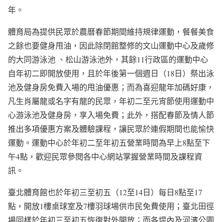
年。
體育局為提供民眾於農曆春節期間維持規律運動，餐餐美食
之餘也要健身甩油，因此除閉館整修的文山運動中心及歲修
的大同游泳池 、松山游泳池外，其餘11行政區的運動中心
自年初二即開放使用，且於年後第一個週日（18日）祭出泳
池及健身房免費入場的甩油優惠；而為喜迎龍年加碼好康，
凡生肖屬龍或名字有龍的民眾，年初二至元宵節使用運動中
心游泳池及健身房，享入場免費；此外，搭配春節及情人節
推出多項優惠方案及體驗課程，讓民眾於連假期間也能愉快
運動。運動中心於年初二至年初五營業時間為早上8點至下
午4點，歡迎民眾參閱各中心網站掌握營業時間及課程資
訊。
臺北體育館也於年初三至初五（12至14日）每日8點至17
點，開放1樓桌球室及7樓羽球場供市民免費使用；臺北田徑
場同樣於年初三至初五恢復對外開放；而各堤內及河濱公園