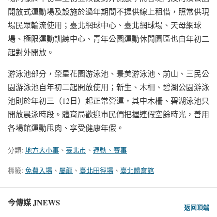
開放式運動場及設施於過年期間不提供線上租借，照常供現
場民眾輪流使用；臺北網球中心、臺北網球場、天母網球
場、極限運動訓練中心、青年公園運動休閒園區也自年初二
起對外開放。
游泳池部分，榮星花園游泳池、景美游泳池、前山、三民公
園游泳池自年初二起開放使用；新生、木柵、碧湖公園游泳
池則於年初三（12日）起正常營運，其中木柵、碧湖泳池只
開放晨泳時段。體育局歡迎市民們把握連假空餘時光，善用
各場館運動甩肉、享受健康年假。
分類:
地方大小事
、
臺北市
、
運動、賽事
標籤:
免費入場
、
屬龍
、
臺北田徑場
、
臺北體育館
今傳媒 JNEWS
返回頂端