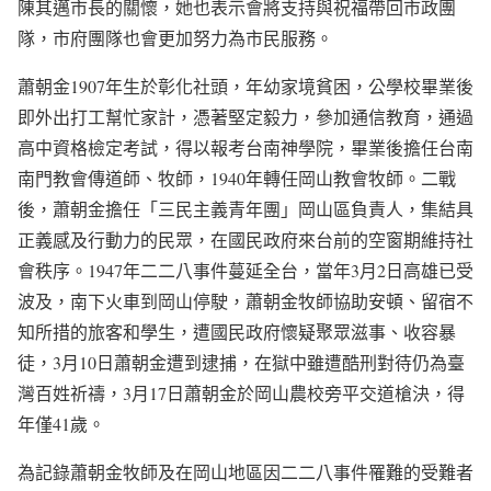
陳其邁市長的關懷，她也表示會將支持與祝福帶回市政團
隊，市府團隊也會更加努力為市民服務。
蕭朝金1907年生於彰化社頭，年幼家境貧困，公學校畢業後
即外出打工幫忙家計，憑著堅定毅力，參加通信教育，通過
高中資格檢定考試，得以報考台南神學院，畢業後擔任台南
南門教會傳道師、牧師，1940年轉任岡山教會牧師。二戰
後，蕭朝金擔任「三民主義青年團」岡山區負責人，集結具
正義感及行動力的民眾，在國民政府來台前的空窗期維持社
會秩序。1947年二二八事件蔓延全台，當年3月2日高雄已受
波及，南下火車到岡山停駛，蕭朝金牧師協助安頓、留宿不
知所措的旅客和學生，遭國民政府懷疑聚眾滋事、收容暴
徒，3月10日蕭朝金遭到逮捕，在獄中雖遭酷刑對待仍為臺
灣百姓祈禱，3月17日蕭朝金於岡山農校旁平交道槍決，得
年僅41歲。
為記錄蕭朝金牧師及在岡山地區因二二八事件罹難的受難者