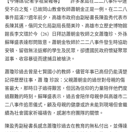
【今傳媒/記者李祖東報導】 許多家庭在二二八事件中遭
受不白之冤，已故岡山教會牧師蕭朝金正是一例。在二二八
事件屆滿77週年前夕，高雄市政府由副秘書長陳盈秀代表市
長陳其邁，偕同文化局副局長簡美玲、高雄市立歷史博物館
館長李文環於今（26）日拜訪蕭朝金牧師之女蕭瓊珍、外孫
蘇暉盛表達慰問致意。蕭朝金牧師於二二八事件發生時協助
安頓、留宿無法返鄉的學生及民眾，卻遭國民政府懷疑聚眾
滋事、收容暴徒而逮捕且被槍決。
蕭瓊珍過去曾是七賢國小的教師，儘管年事已高但仍能清楚
記得歷歷往事，蕭 瓊 珍說：父親蕭朝金的過世對母親的傷
害最大，那時日子過得艱苦，但因為信仰的力量陪伴他們度
過艱難的時刻。蘇暉盛表示，過去會陪伴母親參與高雄市二
二八事件追思儀式，顧及母親的健康或許未能到現場但會繼
續為社會國家祈福禱告，感謝市府團隊的關懷。
陳盈秀副秘書長感念蕭瓊珍過去在教育的無私付出，並傳達