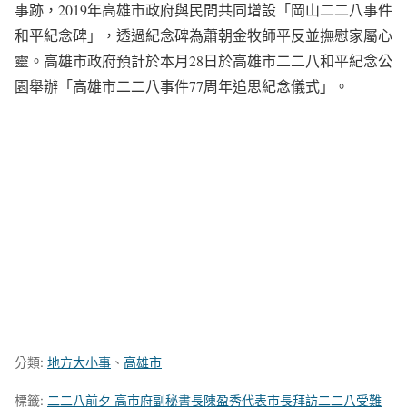
事跡，2019年高雄市政府與民間共同增設「岡山二二八事件
和平紀念碑」，透過紀念碑為蕭朝金牧師平反並撫慰家屬心
靈。高雄市政府預計於本月28日於高雄市二二八和平紀念公
園舉辦「高雄市二二八事件77周年追思紀念儀式」。
分類:
地方大小事
、
高雄市
標籤:
二二八前夕 高市府副秘書長陳盈秀代表市長拜訪二二八受難