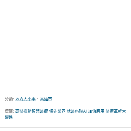
分類:
地方大小事
、
高雄市
標籤:
高醫推動智慧醫療 領先業界 就醫串聯AI 加值應用 醫療革新大
躍進