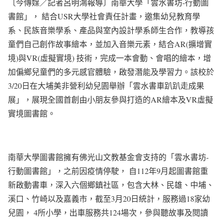
〔今傳媒／記者呂明鴻報導〕南華大學「雲水書坊-行動圖
書館」， 結合USR大學社會責任計畫，邀集幼兒教育學
系、民族音樂學系、產品與室內設計學系師生合作，教導孩
童們自己創作故事繪本，並加入音樂元素，結合AR(擴增實
境)與VR(虛擬實境) 技術，完成一本會動、會唱的繪本，增
加偏鄉兒童們的多元感官體驗，啟發潛能及學習力。該校於
3/20日在大埔美非營利幼兒園舉辦「雲水書車趴趴走成果
展」，展現全國首創由小朋友參與打造的AR繪本及VR虛擬
實境圖書館。
南華大學圖書館擁有佛光山文教基金會支持的「雲水書坊-
行動圖書館」，之前因疫情停駛， 自112年9月起圖書館重
新啟動書車，深入六個鄉鎮社區，包含大林、民雄、中埔、
溪口、竹崎以及嘉義市，截至3月20日統計，服務過18家幼
兒園， 4所小學，出車服務共124場次，參與聽故事及閱讀