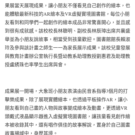
果展當天展現成果，讓小朋友不僅看見自己創作的繪本，也
能體驗最新科技的AR繪本及VR虛擬實境圖書館，每位小朋
友看到和同學們一起創作的繪本成品非常驚喜開心，並且感
到很有成就感。該校校長林聰明、副校長林辰璋出席共襄盛
舉並為小朋友說故事，相當受到孩童歡迎。圖書館館長賴淑
玲及參與該計畫之師生一一為家長展示成果。該校兒童發展
與教育計畫辦公室執行長暨幼教系助理教授劉惠君及助理教
授盧綉珠也率學生出席與會。
成果展一開場，大象班小朋友表演由民音系指導3個月的打
擊樂成果，除了展現實體繪本，也透過平板操作AR，讓小
朋友看到自己畫的人物與故事變成繪本及動畫，更透過VR
頭戴式液晶顯示器進入虛擬實境圖書館，讓孩童看見創作繪
本被收錄其中，還有唱作俱佳的故事解說，置身於自己圖畫
故事場域中，身歷其境。