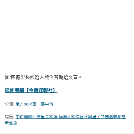
圖/四德里長候選人熊偉智競選文宣。
延伸閱讀【今傳媒報社】
分類:
地方大小事
、
臺中市
標籤:
中市霧峰四德里長補選 候選人熊偉智盼與里民共創溫馨和諧
新氣象