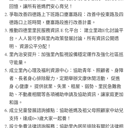
回憶，讓所有爸媽們安心育兒！
爭取改善四德路上下班路口壅塞路段：改善中投東路及四
德路口上班時間，壅塞路段進行改善計畫。
推動四德里里民服務資訊 E 化平台： 建立里政E化討論平
台，人人皆可參與里內政策發展討論，所有資訊公開透
明、 資源公平分配！
里內治安提升：加強里內監視設備穩定運作及強化社區巡
守能量。
成立里內心理及福利資源中心：協助青年、照顧者、身障
者、長者身心排除壓力，定期舉辦文康休閒活動， 促進
身 心健康。 提供就業、失業、租屋、弱勢、里民急難救
助、不動產相關等各項補助申請及協助資訊，讓家庭更加
和諧。
成立兒童發展諮詢據點：協助爸媽及祖父母照顧家中幼兒
支持，達成0~3歲大家一起養！
設立免費法律諮詢服務：協助里內居民排除有關於法律相