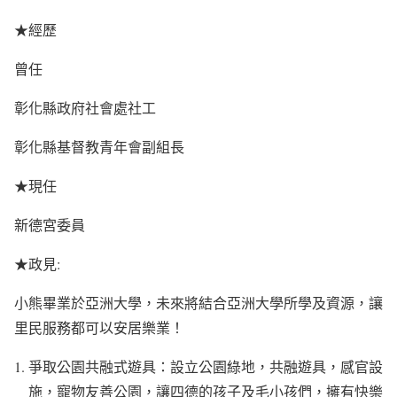
★經歷
曾任
彰化縣政府社會處社工
彰化縣基督教青年會副組長
★現任
新德宮委員
★政見:
小熊畢業於亞洲大學，未來將結合亞洲大學所學及資源，讓
里民服務都可以安居樂業！
爭取公園共融式遊具：設立公園綠地，共融遊具，感官設
施，寵物友善公園，讓四德的孩子及毛小孩們，擁有快樂