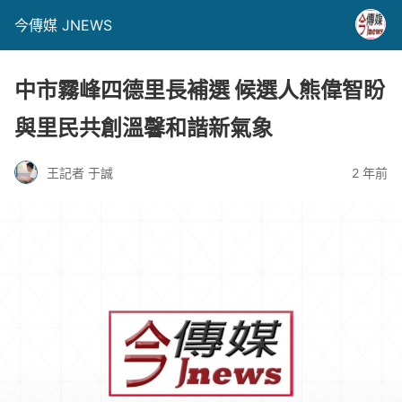
今傳媒 JNEWS
中市霧峰四德里長補選 候選人熊偉智盼
與里民共創溫馨和諧新氣象
王記者 于誠
2 年前