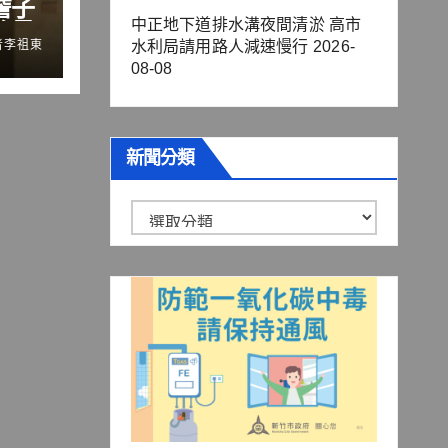
詹子
中正地下道排水溝夜間清淤 高市
流量
者李祖東
水利局請用路人減速慢行
2026-
鍵
08-08
新聞分類
新
聞
分
類