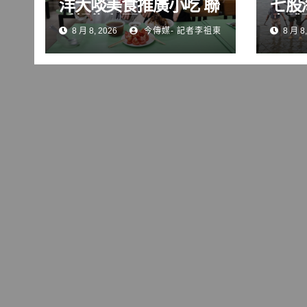
洋大啖美食推廣小吃 聯
七股
手掃街拜票
水體
8 月 8, 2026
今傳媒- 記者李祖東
8 月 8,