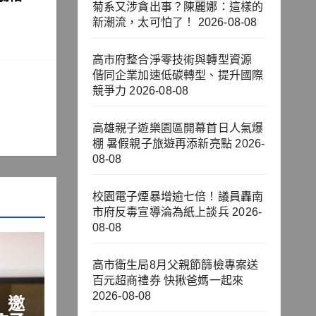
菊系又涉貪出事？陳麗娜：這樣的
新潮流，太可怕了！
2026-08-08
高市府整合淨零技術與轉型資源
偕同企業加速低碳轉型、提升國際
競爭力
2026-08-08
高雄親子遊樂園區開幕首日人氣爆
棚 暑假親子旅遊再添新亮點
2026-
08-08
校園電子煙暴增逾七倍！議員轟南
市府反毒宣導淪為紙上談兵
2026-
08-08
高市衛生局8月父親節篩檢專案送
百元超商禮券 快揪爸媽一起來
2026-08-08
」邀