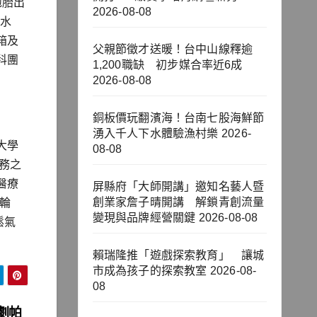
胞胎出
2026-08-08
肺水
箱及
父親節徵才送暖！台中山線釋逾
科團
1,200職缺 初步媒合率近6成
2026-08-08
銅板價玩翻濱海！台南七股海鮮節
湧入千人下水體驗漁村樂
2026-
大學
08-08
務之
醫療
屏縣府「大師開講」邀知名藝人暨
創業家詹子晴開講 解鎖青創流量
屬輪
變現與品牌經營關鍵
2026-08-08
鬆氣
賴瑞隆推「遊戲探索教育」 讓城
市成為孩子的探索教室
2026-08-
08
劇帕