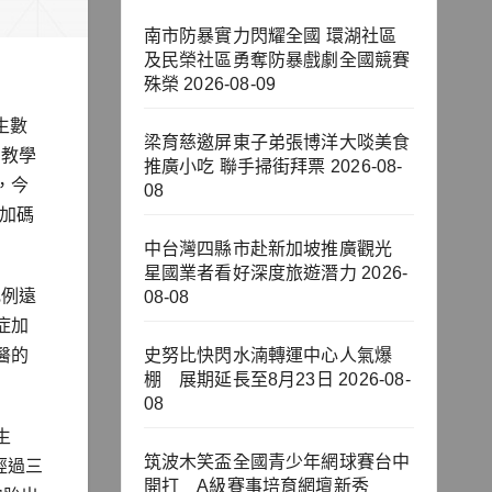
南市防暴實力閃耀全國 環湖社區
及民榮社區勇奪防暴戲劇全國競賽
殊榮
2026-08-09
生數
梁育慈邀屏東子弟張博洋大啖美食
為教學
推廣小吃 聯手掃街拜票
2026-08-
，今
08
時加碼
中台灣四縣市赴新加坡推廣觀光
星國業者看好深度旅遊潛力
2026-
比例遠
08-08
症加
醫的
史努比快閃水湳轉運中心人氣爆
棚 展期延長至8月23日
2026-08-
08
生
筑波木笑盃全國青少年網球賽台中
經過三
開打 A級賽事培育網壇新秀