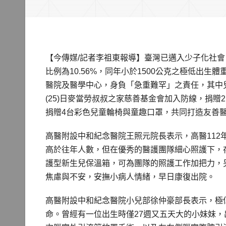
【今傳媒/記者李祖東報導】臺灣已邁入少子化社會
比例為10.56%，同年小於1500公克之極低出生
醫院及醫學中心，身負「急重難罕」之責任，其中
(25)日麥當勞叔叔之家慈善基金會加入防線，捐
捐贈4台彩色兒童輪椅與童趣口罩，共同打造友善
高醫附設中和紀念醫院王照元院長表示，高醫112年體
高於往年人數，但在優秀的醫護團隊細心照護下，
護型新生兒保溫箱，可為團隊的照護工作加把力，
焦慮與不安，安撫小病人情緒，早日康復出院。
高醫附設中和紀念醫院小兒部徐仲豪部長表示，極
命。曾經有一位出生時僅27週又五天大的小妹妹，