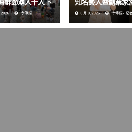
海鮮節湧入千人下
知名藝人暨創業家
驗漁村樂
晴開講 解鎖青創
 2026
今傳媒
8 月 8, 2026
今傳媒- 記
變現與品牌經營關