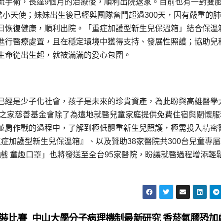
流手術，長達9個月的治療後，順利出院返家。目前也有一對雙
當小天使；妹妹出生後已經與團隊奮鬥超過300天，因有嚴重的
日恢復健康，順利出院。「重症加護型新生兒保溫箱」結合保溫
進行醫療處置，且在穩定環境中獲得支持、發展性照護；協助兒
生命從出生起，就被滿滿的愛心包圍。
已經是少子化社會，孩子是未來的珍貴資產，為此盼與高雄醫學
叔之家慈善基金會除了為遠地就醫兒童家庭提供免費住宿與關懷服
並肩作戰的過程中，了解到極低體重新生兒照護，極需投入精密
『重症加護型新生兒保溫箱』、以及贊助38家醫院共300台兒童專
遊戲 童趣口罩」也將發送至全台95家醫院，盼讓就醫過程增添輕
裝比賽
中山大學分子病理機制最新研究 香菸氣膠恐加