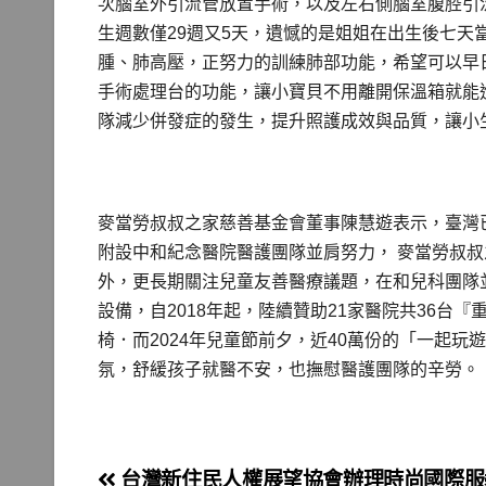
次腦室外引流管放置手術，以及左右側腦室腹腔引
生週數僅29週又5天，遺憾的是姐姐在出生後七天
腫、肺高壓，正努力的訓練肺部功能，希望可以早
手術處理台的功能，讓小寶貝不用離開保溫箱就能
隊減少併發症的發生，提升照護成效與品質，讓小
麥當勞叔叔之家慈善基金會董事陳慧遊表示，臺灣
附設中和紀念醫院醫護團隊並肩努力， 麥當勞叔
外，更長期關注兒童友善醫療議題，在和兒科團隊
設備，自2018年起，陸續贊助21家醫院共36台
椅．而2024年兒童節前夕，近40萬份的「一起玩
氛，舒緩孩子就醫不安，也撫慰醫護團隊的辛勞。
台灣新住民人權展望協會辦理時尚國際服