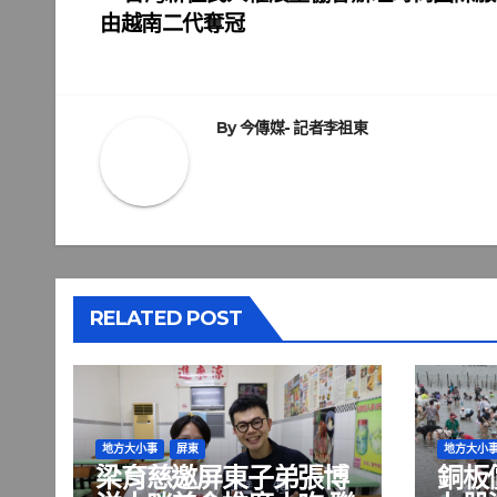
文
由越南二代奪冠
章
導
覽
By
今傳媒- 記者李祖東
RELATED POST
地方大小事
屏東
地方大小
梁育慈邀屏東子弟張博
銅板