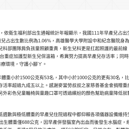
，依衛生福利部出生通報統計年報顯示，我國111年早產兒占出
體重兒占出生數比例為1.06%，高雄醫學大學附設中和紀念醫院身
兒科部團隊肩負孩童照顧重責，新生兒科更是扛起照護的最前線
贈2台重症加護型新生兒保溫箱，希冀努力提高早產兒存活率；同
醫療環境，守護小腳ㄚ。
重小於1500公克有53名，其中小於1000公克的更有30名，
存活率超過九成五以上。感謝麥當勞叔叔之家慈善基金會捐贈重
另外彩色兒童輪椅與童趣口罩可透過繽紛的顏色幫助病童降低就
低週數與極低體重的早產兒住院過程中都仰賴各項儀器設備維持
出生體重僅688公克，因早產併發腦室內出血而後發生水腦症，