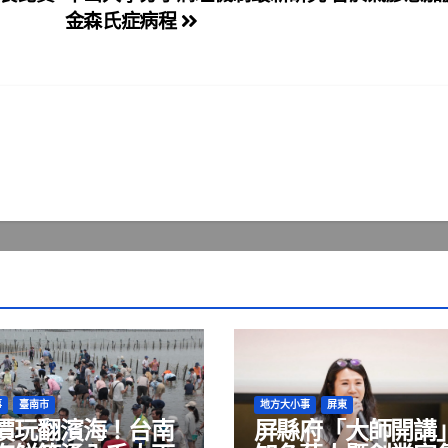
金森氏症病程
事
臺南市
地方大小事
屏東
價玩翻濱海！台南
屏縣府「大師開講