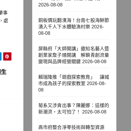
2026-08-08
肇事
銅板價玩翻濱海！台南七股海鮮節
，處
湧入千人下水體驗漁村樂
2026-
08-08
屏縣府「大師開講」邀知名藝人暨
創業家詹子晴開講 解鎖青創流量
變現與品牌經營關鍵
2026-08-08
護生
賴瑞隆推「遊戲探索教育」 讓城
市成為孩子的探索教室
2026-08-
08
菊系又涉貪出事？陳麗娜：這樣的
新潮流，太可怕了！
2026-08-08
高市府整合淨零技術與轉型資源