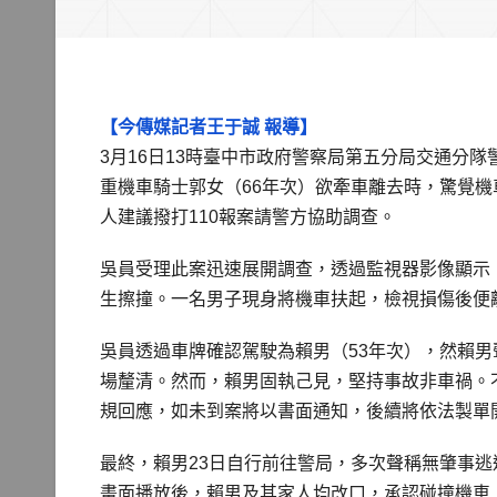
【今傳媒記者王于誠 報導】
3月16日13時臺中市政府警察局第五分局交通分
重機車騎士郭女（66年次）欲牽車離去時，驚覺
人建議撥打110報案請警方協助調查。
吳員受理此案迅速展開調查，透過監視器影像顯示
生擦撞。一名男子現身將機車扶起，檢視損傷後便
吳員透過車牌確認駕駛為賴男（53年次），然賴
場釐清。然而，賴男固執己見，堅持事故非車禍。
規回應，如未到案將以書面通知，後續將依法製單
最終，賴男23日自行前往警局，多次聲稱無肇事
畫面播放後，賴男及其家人均改口，承認碰撞機車