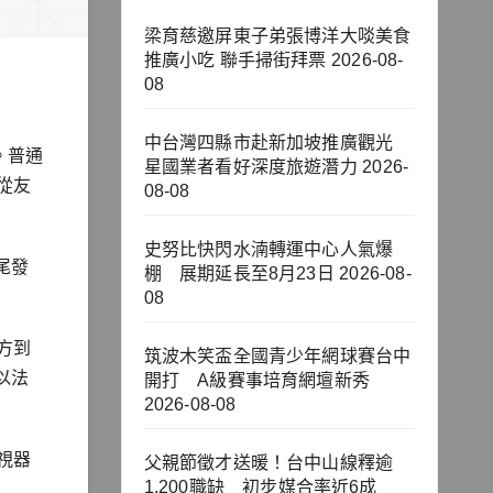
梁育慈邀屏東子弟張博洋大啖美食
推廣小吃 聯手掃街拜票
2026-08-
08
中台灣四縣市赴新加坡推廣觀光
。普通
星國業者看好深度旅遊潛力
2026-
從友
08-08
史努比快閃水湳轉運中心人氣爆
尾發
棚 展期延長至8月23日
2026-08-
08
方到
筑波木笑盃全國青少年網球賽台中
以法
開打 A級賽事培育網壇新秀
2026-08-08
視器
父親節徵才送暖！台中山線釋逾
1,200職缺 初步媒合率近6成