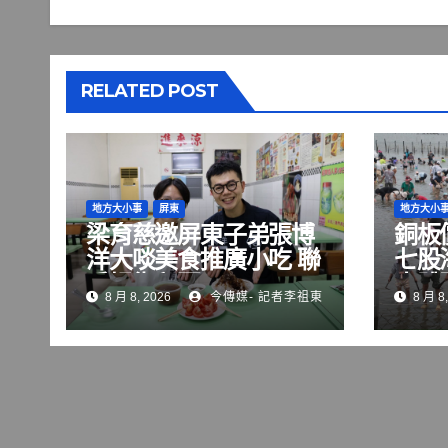
RELATED POST
地方大小事
屏東
地方大小
梁育慈邀屏東子弟張博
銅板
洋大啖美食推廣小吃 聯
七股
手掃街拜票
水體
8 月 8, 2026
今傳媒- 記者李祖東
8 月 8,