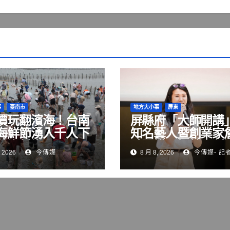
事
臺南市
地方大小事
屏東
價玩翻濱海！台南
屏縣府「大師開講
海鮮節湧入千人下
知名藝人暨創業家
驗漁村樂
晴開講 解鎖青創
 2026
今傳媒
8 月 8, 2026
今傳媒- 記
變現與品牌經營關