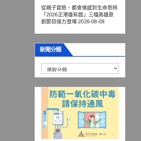
從親子冒險、都會情感到生命思辨
「2026正港雄有戲」三檔高雄原
創節目接力登場
2026-08-08
新聞分類
新
聞
分
類