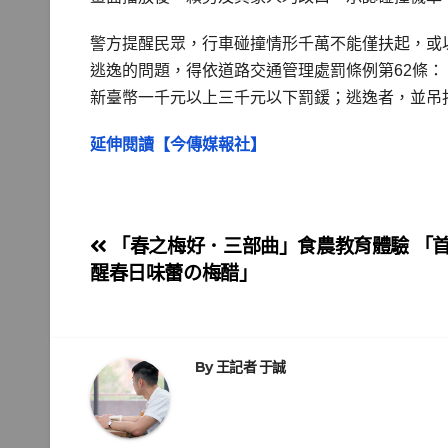
警方提醒民眾，行車碰撞情形千萬不能僅扶起，或
逃逸的問題，得依道路交通管理處罰條例第62條
新臺幣一千元以上三千元以下罰鍰；逃逸者，並吊
延伸閱讀【今傳媒報社】
文
「春之梅好．三部曲」食農教育體驗 「
醒春日味蕾の梅醋」
章
導
覽
By
王記者 于誠