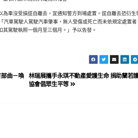
以為車沒受損逕自離去，宜通知警方到場處置。逕自離去恐衍生
：「汽車駕駛人駕駛汽車肇事，無人受傷或死亡而未依規定處置者
扣其駕駛執照一個月至三個月。」予以告發。
首部曲－喚
林瑞展攜手永琪不動產愛護生命 捐助蘭若
協會倡眾生平等