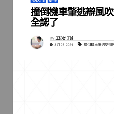
地方大小事
臺中市
撞倒機車肇逃辯風吹
全認了
By
王記者 于誠
撞倒機車肇逃辯風
3 月 26, 2024