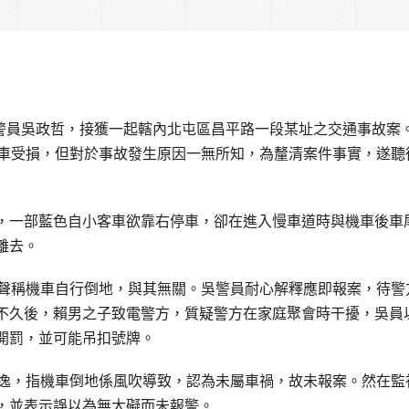
隊警員吳政哲，接獲一起轄內北屯區昌平路一段某址之交通事故案
機車受損，但對於事故發生原因一無所知，為釐清案件事實，遂聽
，一部藍色自小客車欲靠右停車，卻在進入慢車道時與機車後車
離去。
男聲稱機車自行倒地，與其無關。吳警員耐心解釋應即報案，待警
不久後，賴男之子致電警方，質疑警方在家庭聚會時干擾，吳員
開罰，並可能吊扣號牌。
逃逸，指機車倒地係風吹導致，認為未屬車禍，故未報案。然在監
，並表示誤以為無大礙而未報警。