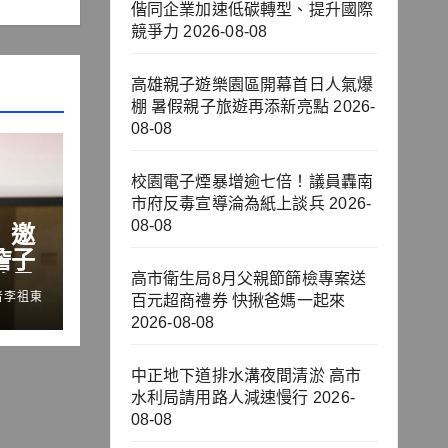
偕同企業加速低碳轉型、提升國際
競爭力
2026-08-08
高雄親子遊樂園區開幕首日人氣爆
棚 暑假親子旅遊再添新亮點
2026-
08-08
校園電子煙暴增逾七倍！議員轟南
市府反毒宣導淪為紙上談兵
2026-
08-08
」邀
詹子
流量
高市衛生局8月父親節篩檢專案送
者李祖東
百元超商禮券 快揪爸媽一起來
鍵
2026-08-08
中正地下道排水溝夜間清淤 高市
水利局請用路人減速慢行
2026-
08-08