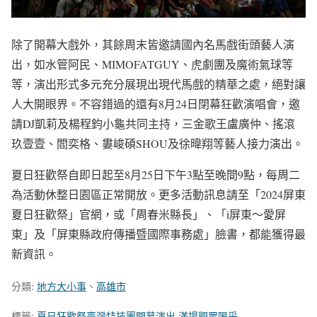
除了開幕大戲外，
其餘周末
皆
邀請國內名馬戲街頭藝人演
出
，
如水管阿民、MIMOFATGUY、虎劇團及魔術氣球等
等，演出形式多元充分展現出現代馬戲
的精華之處，絕對讓
人大開眼界。不容錯過的還有
8月24日閉幕狂歡演唱會，邀
請DJ凱莉及楊程鈞小龜共同主持，
三金歌王
盧
廣仲、
搖滾
玖壹壹、閻奕格、
婁峻碩
SHOU
及徐暐翔等藝人接力演出
。
夏日狂歡祭自
即日起至8月2
5
日
下午3點至晚間9點
，
每周二
為活動休整日
園區正常開放
。
更多活動
訊息請至
「202
4
屏東
夏日狂歡祭」官網，或
「周春米縣長」、「i屏東～愛屏
東」及「屏東縣政府傳播暨國際事務處」臉書，都能獲得最
新資訊
。
分類:
地方大小事
、
高雄市
標籤:
夏日狂歡祭臺灣特技團開幕演出 滿場觀眾喝采