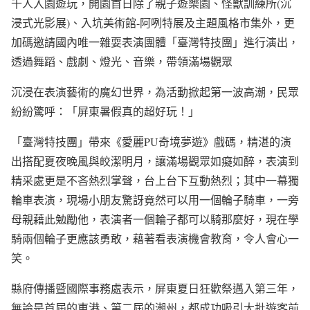
千
人入園遊玩，開園首日除了親子遊樂園、怪獸訓練所(沉
浸式光影展)、入坑美術館-阿咧特展
及主題風格市集
外，更
加碼邀請國內唯一雜耍表演團體
「
臺灣特技團
」
進行演出，
透過舞蹈、戲劇、燈光、音樂，帶領
滿場觀眾
沉浸在
表演藝術的魔幻世界
，為活動掀起第一波高潮，
民眾
紛紛
驚呼：「
屏東暑假
真的
超好玩
！」
「臺灣特技團」
帶來
《愛麗
PU奇境
夢遊》
戲碼，精湛的演
出搭配夏夜晚風與皎潔明月，讓滿場觀眾如癡如醉，表演到
精采處更是不吝熱烈掌聲，台上台下互動
熱烈
；其中一幕
獨
輪車
表演，現場
小朋友
驚訝竟然可以用一個輪子騎車，一旁
母親藉此勉勵他，表演者
一個輪子
都可以騎那麼好，現在
學
騎兩個輪子
更應該勇敢，藉著看表演機會教育，
令人會心一
笑。
縣府
傳播
暨國際事務
處
表示，
屏東夏日狂歡祭邁入第三年，
無論是首屆的東港、第二屆的潮州，都成功吸引大批遊客前