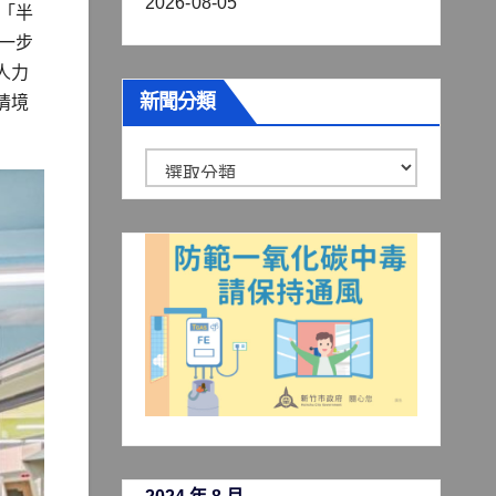
2026-08-05
「半
一步
人力
新聞分類
情境
新
聞
分
類