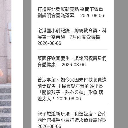
打造溪北發展新亮點 臺南下營重
劃說明會圓滿落幕
2026-08-06
宅港國小創紀錄！總統教育獎、科
展第一雙榮耀 7月兩度受表揚
2026-08-06
菜園仔歡喜慶生，吳銘賜祝壽星們
身體健康！
2026-08-06
曾涉毒駕、如今又因未付扶養費遭
前妻提告 里民質疑左營劉姓里長
「關懷孩子、熱心公益」形象 落
差太大！
2026-08-06
親子旅遊新玩法！和逸飯店‧台南
西門館攜手小農打造永續食農假期
2026-08-06