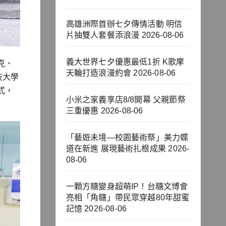
高雄洲際首辦七夕傳情活動 明信
片抽雙人套餐添浪漫
2026-08-06
義大世界七夕優惠最低1折 K歌摩
克、
天輪打造浪漫約會
2026-08-06
技大學
式，
小米之家義享店8/8開幕 父親節祭
三重優惠
2026-08-06
「藝遊未境—校園藝術祭」美力蝶
道在新進 展現藝術扎根成果
2026-
08-06
一顆方糖變身超萌IP！台糖文博會
亮相「角糖」帶民眾穿越80年甜蜜
記憶
2026-08-06