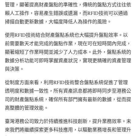
管理，顯著提高財產盤點的準確性，傳統的盤點方式往往依
賴人工操作，容易產生錯誤或遺漏，而RFID技術可以通過
掃描自動更新數據，大幅度降低人為操作的風險。
使用RFID技術結合財產盤點系統也大幅提升盤點效率。以
前需要數天才能完成的盤點作業，現在可在短時間內完成，
顯著縮短了作業時間並減少了人力成本。此外，盤點系統的
數據分析功能可即時掌握資產狀況，實現更精確的資產管理
與決策。
從制度方面來看，利用RFID技術整合盤點系統促進了管理
透明度和數據一致性，所有資產訊息都將即時同步至港務公
司的財產盤點系統，確保所有部門擁有最新的數據，從而提
高整體的管理效能。
臺灣港務公司致力於持續推進科技創新，提升業務效率。未
來我們將繼續探索更多科技應用，以驅動業務增長和管理升