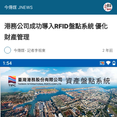
今傳媒 JNEWS
港務公司成功導入RFID盤點系統 優化
財產管理
今傳媒- 記者李祖東
2 年前