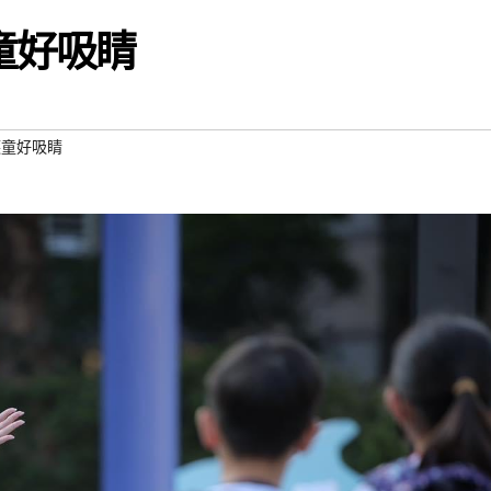
童好吸睛
護童好吸睛