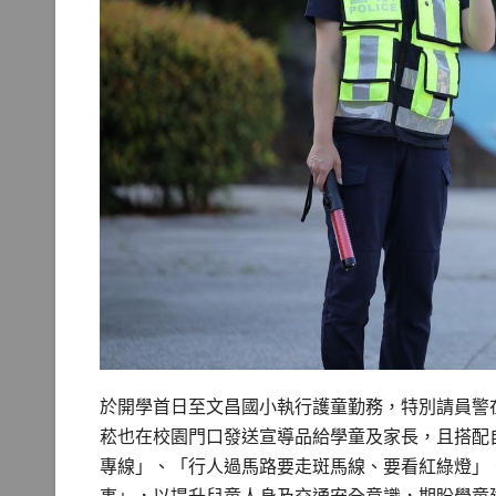
於開學首日至文昌國小執行護童勤務，特別請員警
菘也在校園門口發送宣導品給學童及家長，且搭配自
專線」、「行人過馬路要走斑馬線、要看紅綠燈」