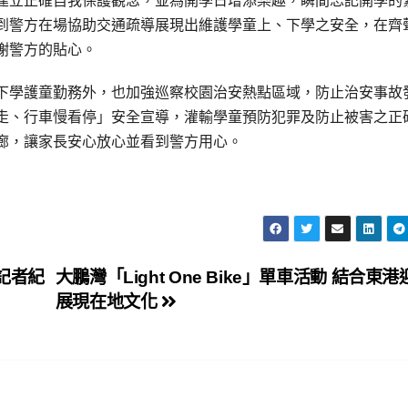
建立正確自我保護觀念，並為開學日增添樂趣，瞬間忘記開學的
到警方在場協助交通疏導展現出維護學童上、下學之安全，在齊
謝警方的貼心。
下學護童勤務外，也加強巡察校園治安熱點區域，防止治安事故
走、行車慢看停」安全宣導，灌輸學童預防犯罪及防止被害之正
廊，讓家長安心放心並看到警方用心。
記者紀
大鵬灣「Light One Bike」單車活動 結合東港
展現在地文化