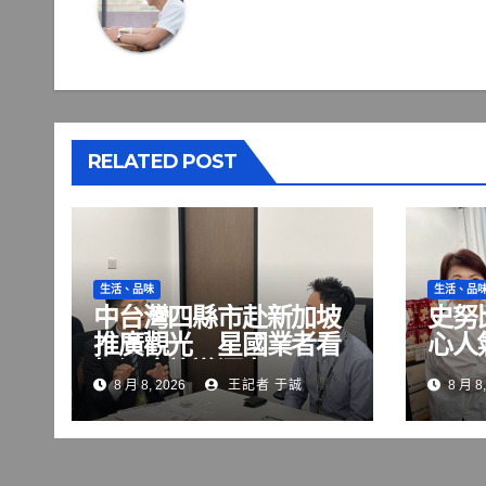
RELATED POST
生活、品味
生活、品
中台灣四縣市赴新加坡
史努
推廣觀光 星國業者看
心人
好深度旅遊潛力
至8
8 月 8, 2026
王記者 于誠
8 月 8,