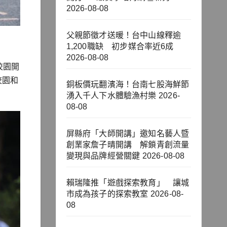
2026-08-08
父親節徵才送暖！台中山線釋逾
1,200職缺 初步媒合率近6成
2026-08-08
校園開
校園和
銅板價玩翻濱海！台南七股海鮮節
湧入千人下水體驗漁村樂
2026-
08-08
屏縣府「大師開講」邀知名藝人暨
創業家詹子晴開講 解鎖青創流量
變現與品牌經營關鍵
2026-08-08
賴瑞隆推「遊戲探索教育」 讓城
市成為孩子的探索教室
2026-08-
08