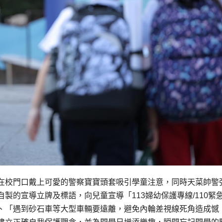
在校門口戴上可愛的警察寶寶頭套吸引學童注意，同時天菜帥警
製的宣導立牌及標語，向兒童宣導「113婦幼保護專線/110緊
、「遇到砂石車等大型車輛要遠離，避免內輪差視線死角造成憾