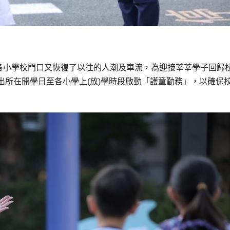
，各小學校門口又恢復了以往的人潮及車流，為迎接莘莘學子回歸
出所在開學日至各小學上(放)學時段啟動「護童勤務」，以確保