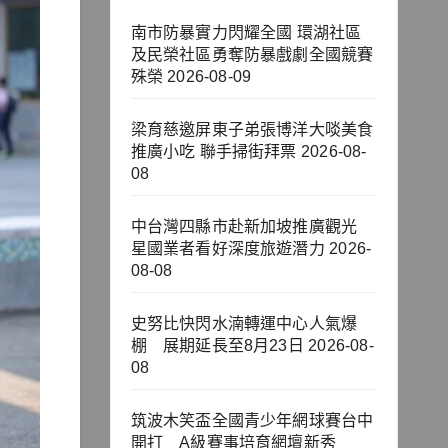
南市防暴實力閃耀全國 環湖社區
及民榮社區勇奪防暴戲劇全國競賽
殊榮
2026-08-09
梁育慈邀屏東子弟張博洋大啖美食
推廣小吃 聯手掃街拜票
2026-08-
08
中台灣四縣市赴新加坡推廣觀光
星國業者看好深度旅遊潛力
2026-
08-08
史努比快閃水湳轉運中心人氣爆
棚 展期延長至8月23日
2026-08-
08
筑波木笑盃全國青少年網球賽台中
開打 A級賽事培育網壇新秀