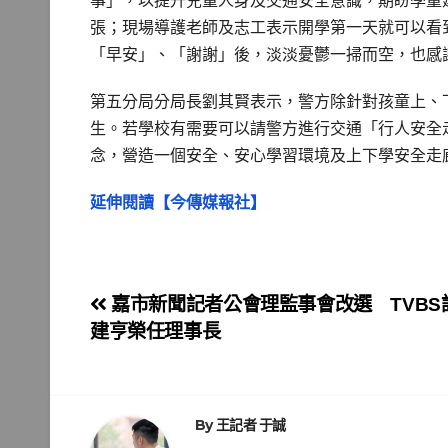
事」，以提升兒童人身及交通安全意識，期盼學童
張；現場導護老師及志工表示開學第一天就可以看
「早安」、「謝謝」後，淡淡憂鬱一掃而空，也感
第五分局分局長劉其賢表示，警方除針對孩童上、
生。若學校有需要可以請警方進行交通「行人安全
念，營造一個安全、安心學習環境及上下學安全走
延伸閱讀【今傳媒報社】
文
嘉市新聞記者公會理監事會改選 TVBS
建亨榮任理事長
章
導
覽
By
王記者 于誠