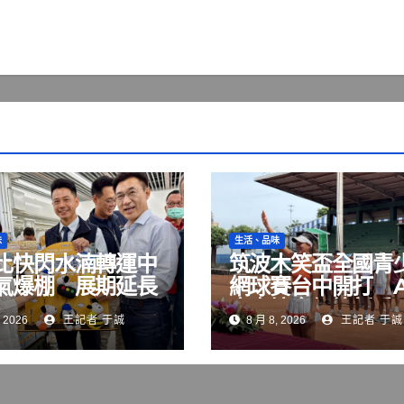
味
生活、品味
比快閃水湳轉運中
筑波木笑盃全國青
氣爆棚 展期延長
網球賽台中開打 
月23日
賽事培育網壇新秀
 2026
王記者 于誠
8 月 8, 2026
王記者 于誠