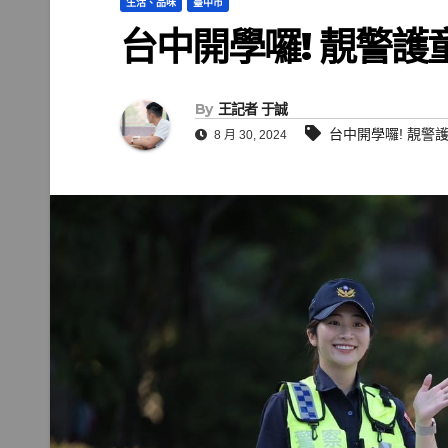
生活、品味
臺中市
台中開學囉! 靚警護
By
王記者 于誠
台中開學囉! 靚警
8 月 30, 2024