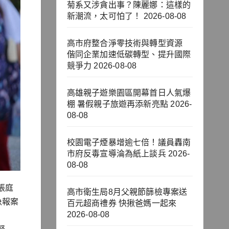
菊系又涉貪出事？陳麗娜：這樣的
新潮流，太可怕了！
2026-08-08
高市府整合淨零技術與轉型資源
偕同企業加速低碳轉型、提升國際
競爭力
2026-08-08
高雄親子遊樂園區開幕首日人氣爆
棚 暑假親子旅遊再添新亮點
2026-
08-08
校園電子煙暴增逾七倍！議員轟南
市府反毒宣導淪為紙上談兵
2026-
08-08
張庭
高市衛生局8月父親節篩檢專案送
急報案
百元超商禮券 快揪爸媽一起來
2026-08-08