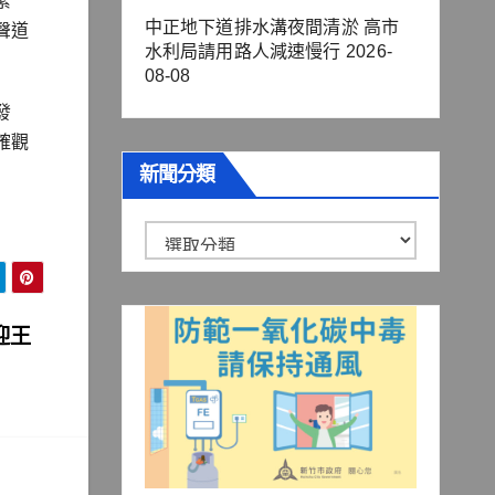
緊
中正地下道排水溝夜間清淤 高市
聲道
水利局請用路人減速慢行
2026-
08-08
發
確觀
新聞分類
新
聞
分
迎王
類