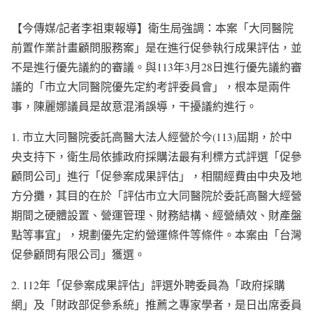
【今傳媒/記者李祖東報導】衛生局強調：本案「大同醫院
前置作業計畫顧問服務案」是在進行促參執行成果評估，並
不是進行優先議約的審議。與113年3月28日進行優先議約審
議的「市立大同醫院優先定約考評委員會」，根本是兩件
事，陳麗娜議員是故意混淆誤導，干擾議約進行。
1. 市立大同醫院委託高醫大法人經營於今(113)屆期，於中
央支持下，衛生局依據政府採購法最有利標方式評選「促參
顧問公司」進行「促參案成果評估」，相關經費由中央及地
方分攤，其目的在於「評估市立大同醫院於委託高醫大經營
期間之硬體設置、營運管理、財務結構、經營績效、財產盤
點等事宜」，規劃優先定約營運條件等條件。本案由「台灣
促參顧問有限公司」獲選。
2. 112年「促參案成果評估」評選外聘委員為「政府採購
網」及「財政部促參系統」推薦之專家學者，是日出席委員