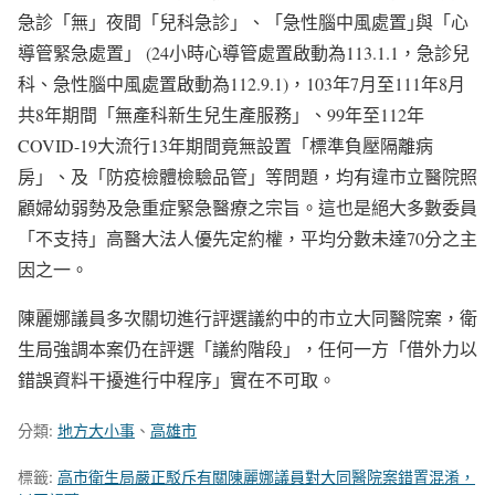
急診「無」夜間「兒科急診」、「急性腦中風處置｣與「心
導管緊急處置」 (24小時心導管處置啟動為113.1.1，急診兒
科、急性腦中風處置啟動為112.9.1)，103年7月至111年8月
共8年期間「無產科新生兒生產服務」、99年至112年
COVID-19大流行13年期間竟無設置「標準負壓隔離病
房」、及「防疫檢體檢驗品管」等問題，均有違市立醫院照
顧婦幼弱勢及急重症緊急醫療之宗旨。這也是絕大多數委員
「不支持」高醫大法人優先定約權，平均分數未達70分之主
因之一。
陳麗娜議員多次關切進行評選議約中的市立大同醫院案，衛
生局強調本案仍在評選「議約階段」，任何一方「借外力以
錯誤資料干擾進行中程序」實在不可取。
分類:
地方大小事
、
高雄市
標籤:
高市衛生局嚴正駁斥有關陳麗娜議員對大同醫院案錯置混淆，