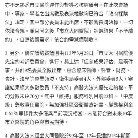
亦不乏熟悉市立醫院運作與督導考核經驗者，在此次會議
中，專家、學者之出席數及表決權數均已符合「政府採購
法」規定，其中部分委員未能出席，不影響採購決標，一切
依法合規。並且因之後「市立大同醫院」評選結果「不予續
約」，自無後續需求，依合約需減價驗收。
3. 另外，優先議約審議則由113年3月28日「市立大同醫院優
先定約考評委員會」進行，與上述「促參成果評估」是兩件
事。共計9名委員全數出席，包含臨床醫師、醫管、財務、
會計、法學等專業領域，衛生局委員4人、外部委員5人，審
議結果絕大多數委員「不支持」高醫大法人優先定約權，平
均分數未達70分。其中「維持」服務科別目前23科、「中度
級」急救責任醫院，無加強社區公衛醫療計畫、變動權利金
0.65％等條件大多僅與目前現況相當，未能符合對未來10年
市立醫院的角色與市民期待。
4. 高醫大法人經營大同醫院於99年至112年長達約13年期間