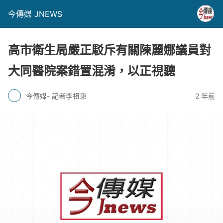
今傳媒 JNEWS
高市衛生局嚴正駁斥有關陳麗娜議員對
大同醫院案錯置混淆，以正視聽
今傳媒- 記者李祖東
2 年前