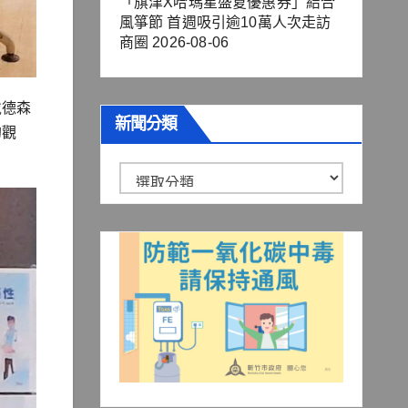
「旗津X哈瑪星盛夏優惠券」結合
風箏節 首週吸引逾10萬人次走訪
商圈
2026-08-06
戴德森
新聞分類
的觀
新
聞
分
類