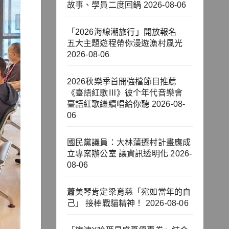
故事、學員二度回鍋
2026-08-06
「2026海線潮旅行」開放報名
五大主題遊程帶你漫遊漁村風光
2026-08-06
2026秋樂季首開強檔節目推薦
《臺語紅歌Ⅲ》彼个年代音樂會
臺語紅歌繼續唱給你聽
2026-08-
06
國民黨議員：大林蒲遷村計畫應成
立專案辦公室 讓資訊透明化
2026-
08-06
蕭美琴肯定梁育慈「宛如當年的自
己」 接棒戰貓精神！
2026-08-06