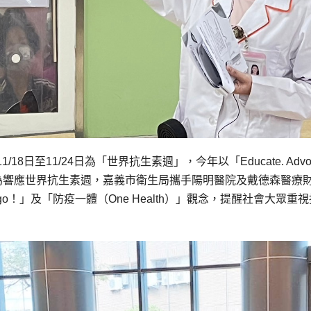
至11/24日為「世界抗生素週」，今年以「Educate. Advoca
主題，為響應世界抗生素週，嘉義市衛生局攜手陽明醫院及戴德森醫療
go！」及「防疫一體（One Health）」觀念，提醒社會大眾重