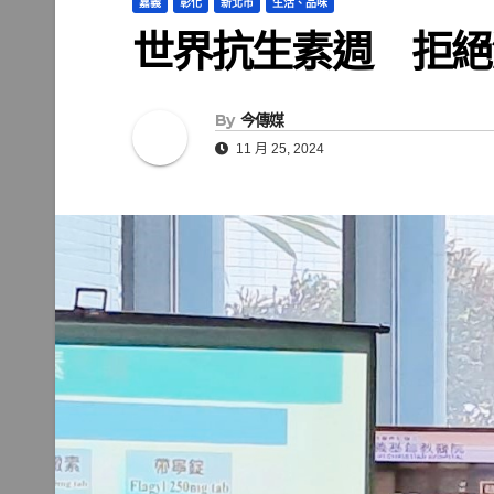
嘉義
彰化
新北市
生活、品味
世界抗生素週 拒絕
By
今傳媒
11 月 25, 2024