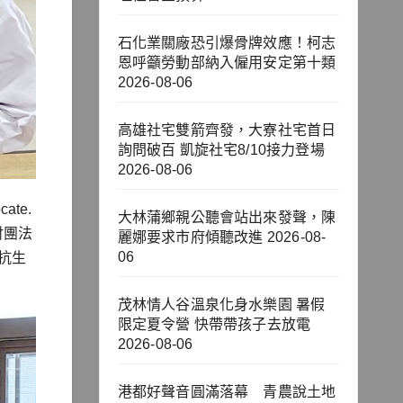
石化業關廠恐引爆骨牌效應！柯志
恩呼籲勞動部納入僱用安定第十類
2026-08-06
高雄社宅雙箭齊發，大寮社宅首日
詢問破百 凱旋社宅8/10接力登場
2026-08-06
te.
大林蒲鄉親公聽會站出來發聲，陳
財團法
麗娜要求市府傾聽改進
2026-08-
06
視抗生
茂林情人谷溫泉化身水樂園 暑假
限定夏令營 快帶帶孩子去放電
2026-08-06
港都好聲音圓滿落幕 青農說土地