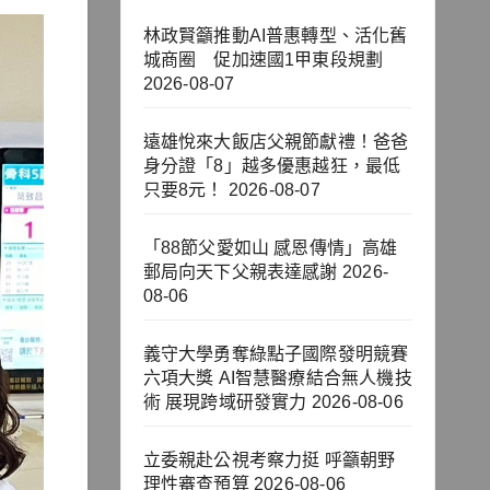
林政賢籲推動AI普惠轉型、活化舊
城商圈 促加速國1甲東段規劃
2026-08-07
遠雄悅來大飯店父親節獻禮！爸爸
身分證「8」越多優惠越狂，最低
只要8元！
2026-08-07
「88節父愛如山 感恩傳情」高雄
郵局向天下父親表達感謝
2026-
08-06
義守大學勇奪綠點子國際發明競賽
六項大獎 AI智慧醫療結合無人機技
術 展現跨域研發實力
2026-08-06
立委親赴公視考察力挺 呼籲朝野
理性審查預算
2026-08-06