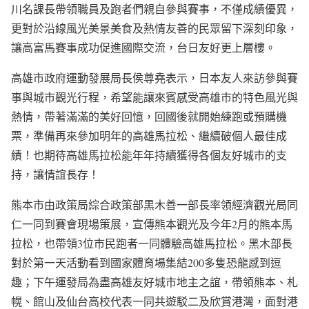
川名課長帶領職員及跑者們親自參與賽事，不僅成績優異，
更對於沿線風光美景美食及熱情友善的民眾留下深刻印象，
讓高富馬賽事成功促進國際交流，台日友好更上層樓。
高雄市政府運動發展局長侯尊堯表示，日本友人來訪參與賽
事與城市觀光行程，希望能讓來賓感受高雄市的特色風光與
熱情，帶著滿滿的美好回憶，回國後就開始練跑或預購機
票，準備再來參加明年的高雄馬拉松、繼續破個人最佳成
績！也期待高雄馬拉松能年年持續獲得各個友好城市的支
持，讓情誼長存！
熊本市由政策局綜合政策部黒木善一部長率領經濟觀光局同
仁一同到賽會現場策展，宣傳熊本觀光及今年2月的熊本馬
拉松，也帶領3位市民跑者一同體驗高雄馬拉松。黑木部長
對於第一天活動看到國家體育場集結200多隻恐龍感到逗
趣；下午運發局為盡高雄友好城市地主之誼，帶領熊本、札
幌、館山及仙台高校代表一同共遊駁二及欣賞港灣，面對港