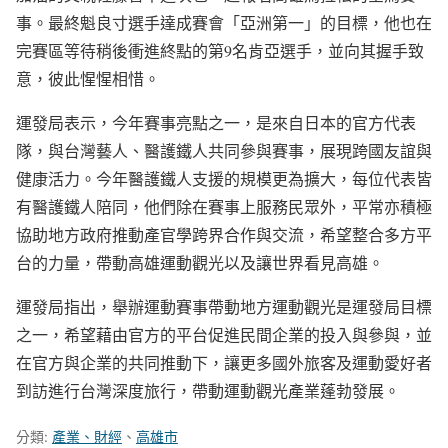
事。最終魁良寸選手達成賽會「亞洲第一」的目標，他也在
完賽區等待稍後衝進終點的第9名肯亞選手，並向其握手致
意，彼此惺惺相惜。
運發局表示，今年賽事亮點之一，是來自日本的官方代表
隊，與台灣藝人、醫護鐵人共同參與賽事，展現跨國友誼與
健康活力。今年醫護鐵人支援的規模更為擴大，每位代表皆
有醫護鐵人陪同，他們除在賽事上服務民眾外，平常亦積極
協助地方政府推動產官學跨界合作與交流，希望整合多方平
台的力量，帶動高雄運動觀光以及讓世界看見高雄。
運發局指出，舉辦運動賽事帶動地方運動觀光是運發局目標
之一，希望藉由官方的平台促進民間企業的投入與參與，並
在官方與企業的共同推動下，讓更多國外旅客及運動愛好者
到訪進行台灣深度旅行，帶動運動觀光產業蓬勃發展。
分類:
產業、財經
、
高雄市