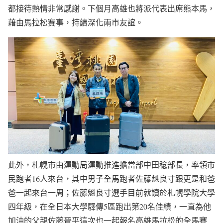
都接待熱情非常感謝。下個月高雄也將派代表出席熊本馬，
藉由馬拉松賽事，持續深化兩市友誼。
此外，札幌市由運動局運動推進擔當部中田稔部長，率領市
民跑者16人來台，其中男子全馬跑者佐藤魁良寸跟更是和爸
爸一起來台一周；佐藤魁良寸選手目前就讀於札幌學院大學
四年級，在全日本大學驛傳5區跑出第20名佳績，一直為他
加油的父親佐藤晉平這次也一起報名高雄馬拉松的全馬賽