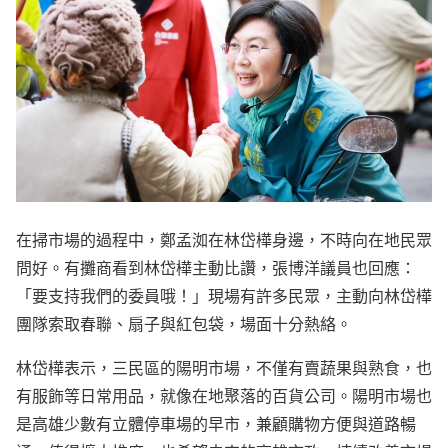
在掃市場的過程中，鄭孟洳在林岱樺身邊，不時向在地民眾
問好。有攤商看到林岱樺主動比讚，張博洋議員也回應：
「要支持我們的委員哦！」現場有許多民眾，主動向林岱樺
團隊索取春聯、扇子與紅包袋，場面十分熱絡。
林岱樺表示，三民區的陽明市場，不僅有賣蔬果與熟食，也
有服飾等日常用品，就像在地聚落的百貨公司。陽明市場也
是高雄少數有立體停車場的早市，兼顧購物方便與道路暢