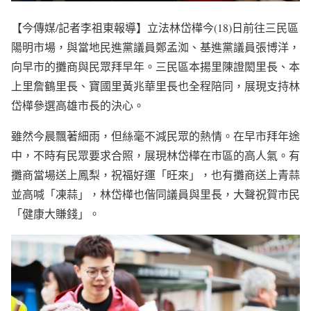
【今傳媒/記者李祖東報導】立法林岱樺今(18)日前往三民區
陽明市場，與當地民進黨議員鄭孟洳、基進黨議員張博洋，
向早市的攤商與民眾拜早年。三民區本揚里陳證閎里長、本
上里詹鶴里長、寶國里黃兆華里長也全程陪同，展現支持林
岱樺參選高雄市長的決心。
雖然今晨飄著細雨，但絲毫不減民眾的熱情。在早市拜年途
中，不時有民眾要求合照，展現林岱樺在市區的高人氣。有
攤商當場送上鳳梨，祝福好運「旺來」，也有攤商送上青蒜
並高喊「凍蒜」，林岱樺也偕同議員與里長，大聲祝賀市民
「健康大賺錢」。