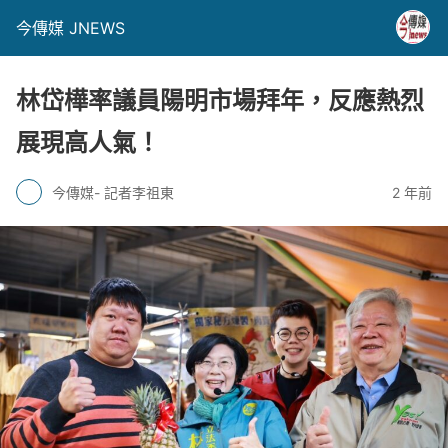
今傳媒 JNEWS
林岱樺率議員陽明市場拜年，反應熱烈
展現高人氣！
今傳媒- 記者李祖東
2 年前