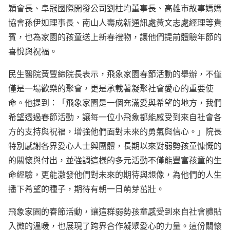
穎會長、阜冠國際開發公司劉柱均董事長、高雄市故事媽媽
協會孫伊如理事長、南山人壽成新通訊處黃文志處經理等貴
賓，也為家園的孩童送上新春禮物，讓他們提前體驗年節的
喜悅與祝福。
民生醫院黃豐締院長表示，飛象家園春節活動的舉辦，不僅
僅是一場歡樂的聚會，更是承載著凝聚社會愛心的重要使
命。他提到：「飛象家園是一個充滿愛與希望的地方，我們
希望透過春節活動，讓每一位小飛象都能感受到來自社會各
方的支持與祝福，增強他們面對未來的勇氣與信心。」院長
特別感謝各界愛心人士與團體，長期以來對弱勢孩童慷慨的
的關懷與付出，並強調這樣的多元活動不僅能豐富孩童的生
命經驗，更能激發他們對未來的期待與想像，為他們的人生
播下希望的種子，期待有朝一日萌芽茁壯。
飛象家園的春節活動，讓這群弱勢孩童感受到來自社會體貼
入微的溫暖，也展現了跨界合作凝聚愛心的力量。這份關懷