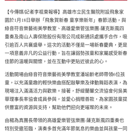
【今傳媒/記者李祖東報導】高雄市立民生醫院附設飛象家
園於1月18日舉辦「飛象賀新春 童享樂新年」春節活動，與
綠音符音樂藝術美學教室、高雄愛樂管弦樂團-薩克斯風四
重奏及南山人壽保險股份有限公司成新通訊處攜手合作，吸
引逾百人共襄盛舉。這次的活動不僅是一場新春慶典，更是
一項意義非凡的公益行動，旨在讓弱勢孩童和家屬感受新春
佳節的溫暖與關懷，並在互動中更貼近彼此的心。
活動開場由綠音符音樂藝術美學教室潘瑜齡老師帶領6位孩
童，以充滿童趣的輕快樂曲搭配敲擊樂及律動舞蹈表演，為
現場注入滿滿活力與歡樂。接著，舒緹蘭馨交流協會何吳美
華理事長率協會成員參與，並愛心捐贈善款，為家園孩童提
供豐富的資源與支持，幫助他們迎向更璀璨的未來。
由楊為真團長帶領的高雄愛樂管弦樂團-薩克斯風四重奏也
特別受邀蒞臨，演奏多首充滿年節氣息的樂曲並與孩童一同