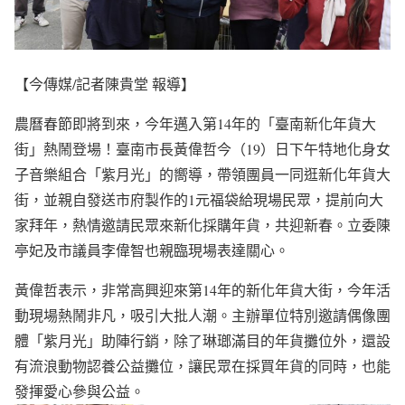
【今傳媒/記者陳貴堂 報導】
農曆春節即將到來，今年邁入第14年的「臺南新化年貨大
街」熱鬧登場！臺南市長黃偉哲今（19）日下午特地化身女
子音樂組合「紫月光」的嚮導，帶領團員一同逛新化年貨大
街，並親自發送市府製作的1元福袋給現場民眾，提前向大
家拜年，熱情邀請民眾來新化採購年貨，共迎新春。立委陳
亭妃及市議員李偉智也親臨現場表達關心。
黃偉哲表示，非常高興迎來第14年的新化年貨大街，今年活
動現場熱鬧非凡，吸引大批人潮。主辦單位特別邀請偶像團
體「紫月光」助陣行銷，除了琳瑯滿目的年貨攤位外，還設
有流浪動物認養公益攤位，讓民眾在採買年貨的同時，也能
發揮愛心參與公益。