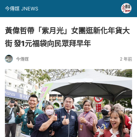
今傳媒 JNEWS
黃偉哲帶「紫月光」女團逛新化年貨大
街 發1元福袋向民眾拜早年
今傳媒
2 年前