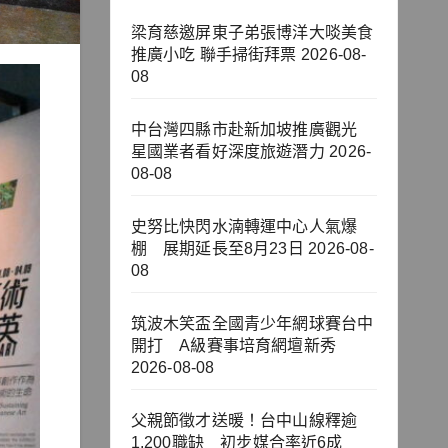
梁育慈邀屏東子弟張博洋大啖美食
推廣小吃 聯手掃街拜票
2026-08-
08
中台灣四縣市赴新加坡推廣觀光
星國業者看好深度旅遊潛力
2026-
08-08
史努比快閃水湳轉運中心人氣爆
棚 展期延長至8月23日
2026-08-
08
筑波木笑盃全國青少年網球賽台中
開打 A級賽事培育網壇新秀
2026-08-08
父親節徵才送暖！台中山線釋逾
1,200職缺 初步媒合率近6成