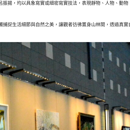
呂振揚，均以具象寫實或細密寫實技法，表現靜物、人物、動物
觸捕捉生活細節與自然之美，讓觀者彷彿置身山林間，透過真實