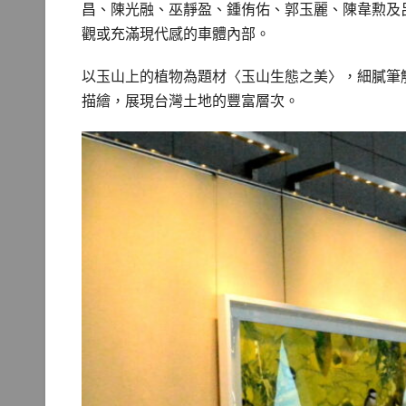
昌、陳光融、巫靜盈、鍾侑佑、郭玉麗、陳韋勲及
觀或充滿現代感的車體內部。
以玉山上的植物為題材〈玉山生態之美〉，細膩筆
描繪，展現台灣土地的豐富層次。