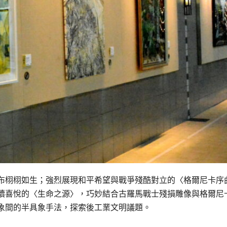
布栩栩如生；強烈展現和平希望與戰爭殘酷對立的〈格爾尼卡序曲
續喜悅的〈生命之源〉，巧妙結合古羅馬戰士殘損雕像與格爾尼
象間的半具象手法，探索後工業文明議題。