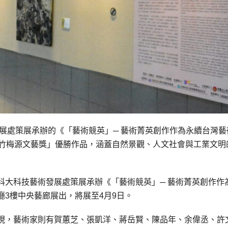
展處策展承辦的《「藝術競英」─ 藝術菁英創作作為永續台灣藝
「竹梅源文藝獎」優勝作品，涵蓋自然景觀、人文社會與工業文明
科大科技藝術發展處策展承辦《「藝術競英」─ 藝術菁英創作作
3樓中央藝廊展出，將展至4月9日。
現，藝術家則有賀蕙芝、張凱洋、蔣岳賢、陳品年、余偉丞、許