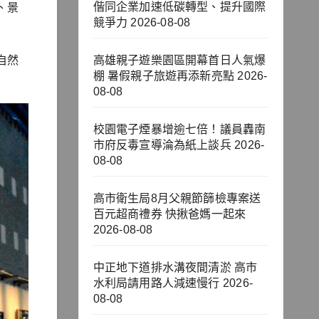
偕同企業加速低碳轉型、提升國際
、景
競爭力
2026-08-08
自然
高雄親子遊樂園區開幕首日人氣爆
棚 暑假親子旅遊再添新亮點
2026-
08-08
校園電子煙暴增逾七倍！議員轟南
市府反毒宣導淪為紙上談兵
2026-
08-08
高市衛生局8月父親節篩檢專案送
百元超商禮券 快揪爸媽一起來
2026-08-08
中正地下道排水溝夜間清淤 高市
水利局請用路人減速慢行
2026-
08-08