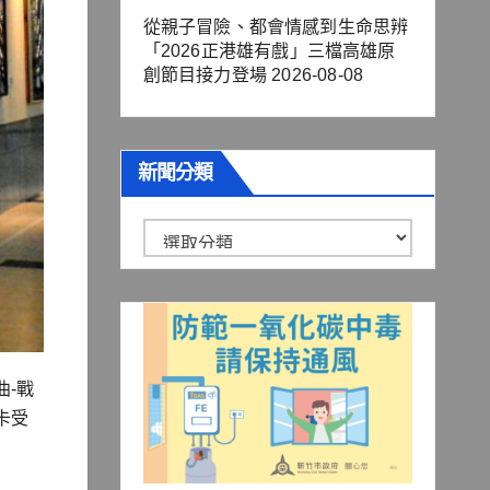
從親子冒險、都會情感到生命思辨
「2026正港雄有戲」三檔高雄原
創節目接力登場
2026-08-08
新聞分類
新
聞
分
類
-戰
卡受