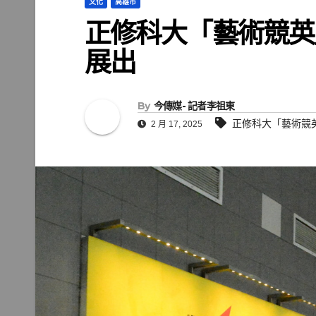
文化
高雄市
正修科大「藝術競英
展出
By
今傳媒- 記者李祖東
正修科大「藝術競
2 月 17, 2025