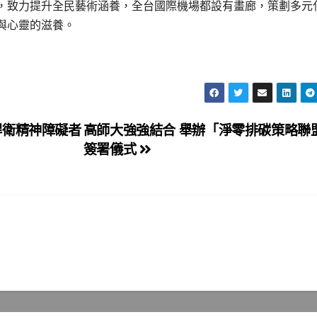
，致力提升全民藝術涵養，全台國際機場都設有畫廊，策劃多元
與心靈的滋養。
捍衛精神障礙者
高師大強強結合 舉辦「淨零排碳策略聯
簽署儀式