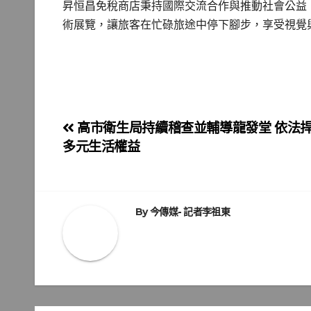
昇恒昌免稅商店秉持國際交流合作與推動社會公益
術展覽，讓旅客在忙碌旅途中停下腳步，享受視覺
文
高市衛生局持續稽查並輔導龍發堂 依法
多元生活權益
章
導
覽
By
今傳媒- 記者李祖東