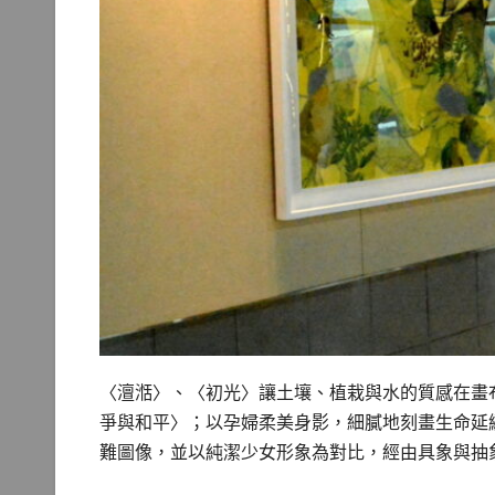
〈澶湉〉、〈初光〉讓土壤、植栽與水的質感在畫
爭與和平〉；以孕婦柔美身影，細膩地刻畫生命延
難圖像，並以純潔少女形象為對比，經由具象與抽