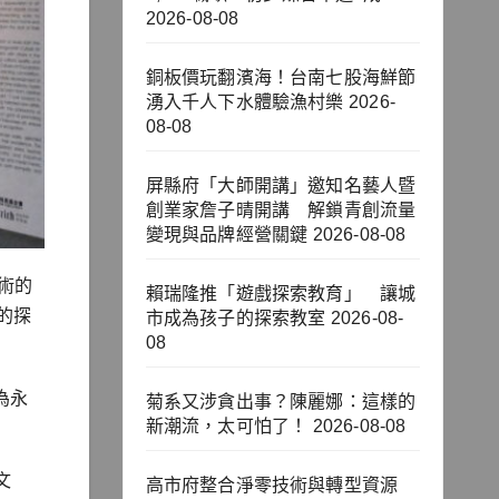
2026-08-08
銅板價玩翻濱海！台南七股海鮮節
湧入千人下水體驗漁村樂
2026-
08-08
屏縣府「大師開講」邀知名藝人暨
創業家詹子晴開講 解鎖青創流量
變現與品牌經營關鍵
2026-08-08
術的
賴瑞隆推「遊戲探索教育」 讓城
的探
市成為孩子的探索教室
2026-08-
08
為永
菊系又涉貪出事？陳麗娜：這樣的
新潮流，太可怕了！
2026-08-08
文
高市府整合淨零技術與轉型資源