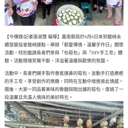
【今傳媒/記者張淑慧 報導】臺南郵局於6月6日來到龍崎永
續發展協會龍崎據點，舉辦「郵愛傳情‧溫馨手作日」關懷
活動，特別邀請長者們參與「包筍包」與「DIY手工皂」體
驗。活動現場笑聲不斷，洋溢著溫暖與歡樂的氛圍。
活動中，長者們親手製作香氣撲鼻的筍包，並動手打造療癒
的手工皂，享受創作的樂趣，同時在互動中增進彼此情感。
隨後，大家一同品嘗美味的魯麵與剛出爐的筍包，度過了一
段溫馨且充滿人情味的美好時光。