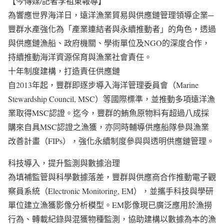
【今傳媒/記者李祖東報導】
為響應世界海洋日，遠洋漁業貿易與供應鏈管理領導企業─
豐群水產強化為「產業連結者與永續推動者」的角色，透過
與供應鏈漁船、政府機關、學術單位及NGO的深度合作，
持續推動海洋資源保育與漁業社會責任。
十年制度建構，打造責任供應鏈
自2013年起，豐群即逐步導入海洋管理委員會（Marine
Stewardship Council, MSC）等國際標準，並推動多項遠洋漁
業取得MSC認證。迄今，豐群的鮪魚原物料有超過八成採
購來自具MSC認證之漁獲，亦同時輔導供應船隊參與漁業
改善計畫（FIPs），強化永續制度參與與透明供應鏈管理。
科技導入，提升監測與數據治理
為填補監管與科學數據落差，豐群與供應商合作推動電子觀
察員系統（Electronic Monitoring, EM），並攜手科技與學研
單位建立漁獲影像分析模型。EM影像現已廣泛應用於漁撈
行為、轉載紀錄與混獲物種監測，協助建構以數據為本的漁