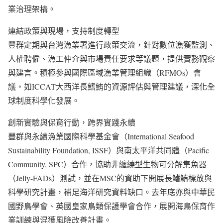
業治理架構。
連結政策與現場，支持制度轉型
豐群定期與台灣漁業署進行政策交流，針對數位漁獲監測、
人權聘僱、漁工仲介與市場責任要求等議題，提供實務觀察
與建言。積極參與國際區域漁業管理組織（RFMOs）會
議，如ICCAT大西洋長鰭鮪的資源評估與管理建議，深化全
球制度科學化發展。
創新實驗與保育行動，跨界實踐永續
豐群與永續漁業國際科學基金會（International Seafood
Sustainability Foundation, ISSF）與南太平洋共同體（Pacific
Community, SPC）合作，協助非纏繞型生物可分解集魚器
（Jelly-FADs）測試，並在MSC的資助下開展長鰭鮪標放與
科學研究計畫，補足海洋研究資料缺口。去年底亦與中華民
國野鳥學會、英國皇家鳥類保護學會合作，展開海鳥保育作
業訓練與混獲風險改善計畫。