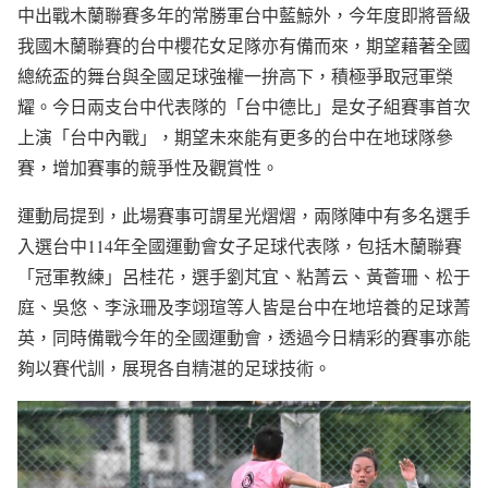
中出戰木蘭聯賽多年的常勝軍台中藍鯨外，今年度即將晉級
我國木蘭聯賽的台中櫻花女足隊亦有備而來，期望藉著全國
總統盃的舞台與全國足球強權一拚高下，積極爭取冠軍榮
耀。今日兩支台中代表隊的「台中德比」是女子組賽事首次
上演「台中內戰」，期望未來能有更多的台中在地球隊參
賽，增加賽事的競爭性及觀賞性。
運動局提到，此場賽事可謂星光熠熠，兩隊陣中有多名選手
入選台中114年全國運動會女子足球代表隊，包括木蘭聯賽
「冠軍教練」呂桂花，選手劉芃宜、粘菁云、黃薈珊、松于
庭、吳悠、李泳珊及李翊瑄等人皆是台中在地培養的足球菁
英，同時備戰今年的全國運動會，透過今日精彩的賽事亦能
夠以賽代訓，展現各自精湛的足球技術。