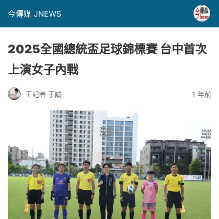
今傳媒 JNEWS
2025全國總統盃足球錦標賽 台中首次
上演女子內戰
王記者 于誠
1 年前