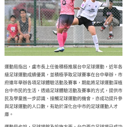
運動局指出，盧市長上任後積極推展台中足球運動，近年各
級足球運動成績優異，並積極爭取足球賽事在台中舉辦，市
府連年舉辦各項足球體驗活動及賽事，期能將足球運動深植
台中市民的生活，透過足球體驗活動及賽事的方式，提供市
民及學童進一步認識、接觸足球運動的機會，亦成功提升參
與足球運動的人口數，有助於深化台中市的足球運動人才
庫。
運動局也說，足球場館及設施方面，台中西屯足球場已成功