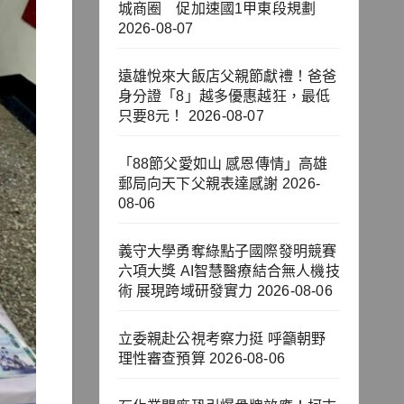
城商圈 促加速國1甲東段規劃
2026-08-07
遠雄悅來大飯店父親節獻禮！爸爸
身分證「8」越多優惠越狂，最低
只要8元！
2026-08-07
「88節父愛如山 感恩傳情」高雄
郵局向天下父親表達感謝
2026-
08-06
義守大學勇奪綠點子國際發明競賽
六項大獎 AI智慧醫療結合無人機技
術 展現跨域研發實力
2026-08-06
立委親赴公視考察力挺 呼籲朝野
理性審查預算
2026-08-06