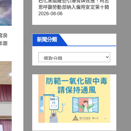
石化業關廠恐引爆骨牌效應！柯志
恩呼籲勞動部納入僱用安定第十類
2026-08-06
套房
新聞分類
年跟
新
聞
分
類