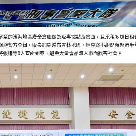
罕至的濱海地區廢棄倉庫做為販毒據點及倉庫，且承租多處日租
規避警方查緝，販毒網絡遍布雲林地區，經專案小組歷時超過半
將張嫌等8人查緝到案，避免大量毒品流入市面戕害社會。