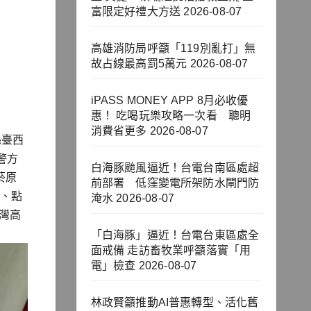
富限定好禮大方送
2026-08-07
高雄消防局呼籲「119別亂打」無
故占線最高罰5萬元
2026-08-07
iPASS MONEY APP 8月必收優
惠！ 吃喝玩樂攻略一次看 聰明
消費省更多
2026-08-07
縣臺西
警方
白海豚颱風逼近！台電台南區處超
菸原
前部署 低窪變電所架防水閘門防
元、點
淹水
2026-08-07
灣高
「白海豚」逼近！台電台東區處全
面戒備 走訪畜牧業呼籲落實「用
電」檢查
2026-08-07
林政賢籲推動AI普惠轉型、活化舊