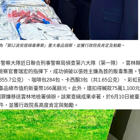
選為「第12波安居緝毒專案」重大毒品個案，並獲行政院長肯定及勉勵。
事警察大隊近日聯合刑事警察局偵查第六大隊（第一隊）、雲林
檢察官曹瑞宏的指揮下，成功偵破以張姓主嫌為首的販毒集團。
355.7公克）、咖啡包284包、卡西酮3包（共1.65公克）、彩虹
毒品總市值約新臺幣166萬餘元。此外，還扣得贓款75萬1,100
罪嫌移送雲林地檢署偵辦。該案查緝成果卓著，於6月10日被臺
案件，並獲行政院長高度肯定與勉勵。