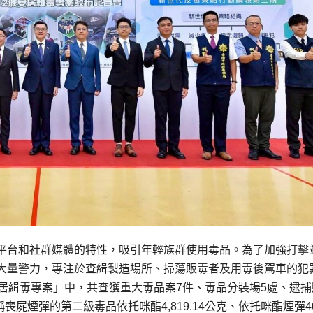
平台和社群媒體的特性，吸引年輕族群使用毒品。為了加強打擊
大量警力，專注於查緝製造場所、掃蕩販毒者及用毒後駕車的犯
居緝毒專案」中，共查獲重大毒品案7件、毒品分裝場5處、逮捕
喪屍煙彈的第二級毒品依托咪酯4,819.14公克、依托咪酯煙彈4