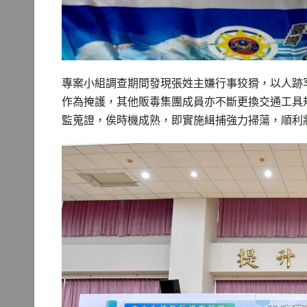
專案小組調查期間發現張姓主嫌行事狡猾，以人跡
作為掩護，其他販毒集團成員亦不斷更換交通工具
監蒐證，俟時機成熟，即實施緝捕強力掃蕩，順利