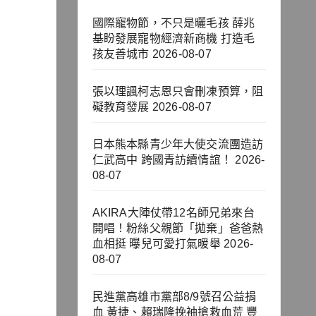
國際寵物節，不只是曬毛孩 薛兆
基盼發展寵物經濟新商機 打造毛
孩友善城市
2026-08-07
張以理諷柯志恩只會刪凍預算，阻
礙教育發展
2026-08-07
日本熊本縣青少年大使交流團造訪
仁武高中 跨國青訪續情誼！
2026-
08-07
AKIRA大陣仗帶12名師兄弟來台
開唱！粉絲父親節「拋棄」爸爸熱
血相挺 曝兒可愛打氣暖舉
2026-
08-07
民進黨高雄市黨部8/9號召公益捐
血 黃捷、賴瑞隆挽袖搶救血荒 豐