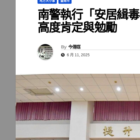
地方大小事
臺南市
南警執行「安居緝毒
高度肯定與勉勵
By
今傳媒
6 月 11, 2025