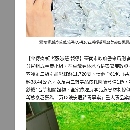
圖/南警該案查緝成果於6月10日榮獲臺灣高等檢察署
【今傳媒/記者張淑慧 報導】臺南市政府警察局刑
分局組成專案小組，在臺灣雲林地方檢察署廉政股
查獲第三級毒品彩虹菸11,720支、愷他命81包（共
料38.44公克，以及第二級毒品依托咪酯菸彈1顆，
鈔機1台等相關證物，全案依違反毒品危害防制條例
等檢察署選為「第12波安居緝毒專案」重大毒品