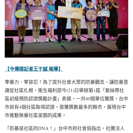
【今傳媒記者王于誠 報導】
零暴力、零容忍！為了提升社會大眾的防暴觀念，讓防暴意
識從社區扎根，衛生福利部今(21)日舉辦第1屆「紫絲帶社
區初級預防認證獎勵計畫」表揚，一共40個單位獲獎，台中
市就有4個社區取得認證，是獲獎數最多的縣市，展現台中
市推動無暴社區家園的成果。
「防暴是社區的DNA！」台中市府社會局指出，社團法人