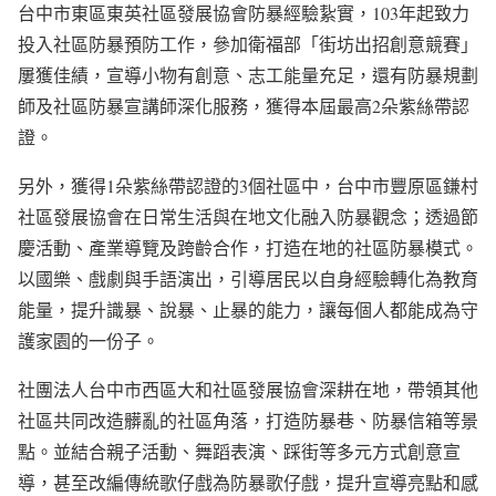
台中市東區東英社區發展協會防暴經驗紥實，103年起致力
投入社區防暴預防工作，參加衛福部「街坊出招創意競賽」
屢獲佳績，宣導小物有創意、志工能量充足，還有防暴規劃
師及社區防暴宣講師深化服務，獲得本屆最高2朵紫絲帶認
證。
另外，獲得1朵紫絲帶認證的3個社區中，台中市豐原區鎌村
社區發展協會在日常生活與在地文化融入防暴觀念；透過節
慶活動、產業導覽及跨齡合作，打造在地的社區防暴模式。
以國樂、戲劇與手語演出，引導居民以自身經驗轉化為教育
能量，提升識暴、說暴、止暴的能力，讓每個人都能成為守
護家園的一份子。
社團法人台中市西區大和社區發展協會深耕在地，帶領其他
社區共同改造髒亂的社區角落，打造防暴巷、防暴信箱等景
點。並結合親子活動、舞蹈表演、踩街等多元方式創意宣
導，甚至改編傳統歌仔戲為防暴歌仔戲，提升宣導亮點和感