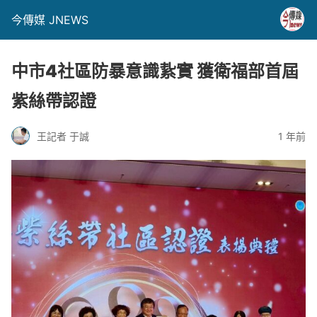
今傳媒 JNEWS
中市4社區防暴意識紥實 獲衛福部首屆
紫絲帶認證
王記者 于誠
1 年前