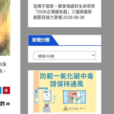
從親子冒險、都會情感到生命思辨
「2026正港雄有戲」三檔高雄原
創節目接力登場
2026-08-08
新聞分類
新
聞
包紮
分
急，
類
阻詐