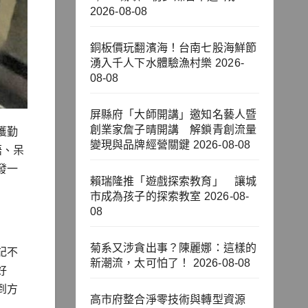
2026-08-08
銅板價玩翻濱海！台南七股海鮮節
湧入千人下水體驗漁村樂
2026-
08-08
屏縣府「大師開講」邀知名藝人暨
創業家詹子晴開講 解鎖青創流量
獲勤
變現與品牌經營關鍵
2026-08-08
語、呆
發一
賴瑞隆推「遊戲探索教育」 讓城
市成為孩子的探索教室
2026-08-
08
菊系又涉貪出事？陳麗娜：這樣的
記不
新潮流，太可怕了！
2026-08-08
好
到方
高市府整合淨零技術與轉型資源