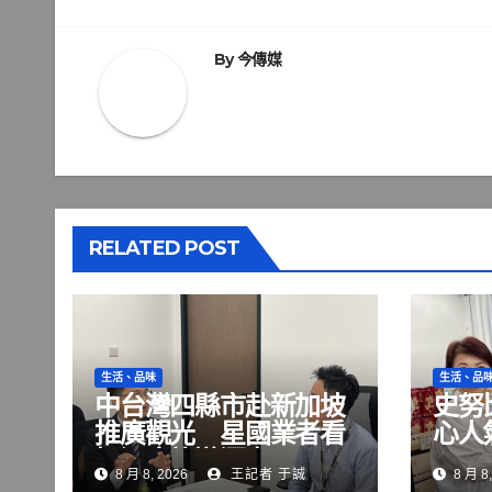
章
導
By
今傳媒
覽
RELATED POST
生活、品味
生活、品
中台灣四縣市赴新加坡
史努
推廣觀光 星國業者看
心人
好深度旅遊潛力
至8
8 月 8, 2026
王記者 于誠
8 月 8,