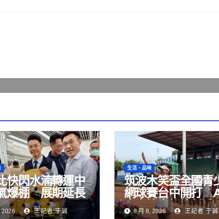
味
生活、品味
比快閃水湳轉運中
筑波木笑盃全國青
氣爆棚 展期延長
網球賽台中開打 
月23日
賽事培育網壇新秀
 2026
王記者 于誠
8 月 8, 2026
王記者 于誠