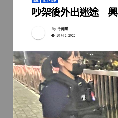
嘉義
生活、品味
吵架後外出迷途 興
By
今傳媒
10 月 2, 2025