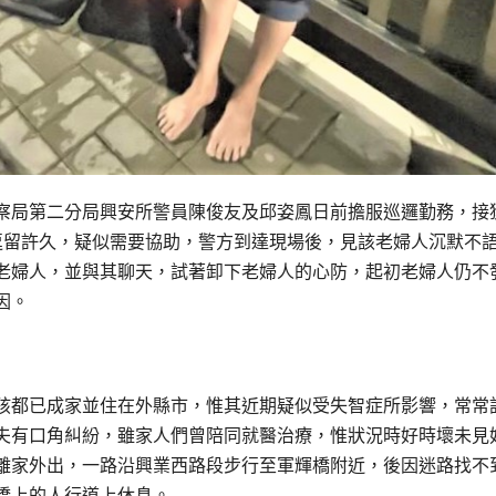
察局第二分局興安所警員陳俊友及邱姿鳳日前擔服巡邏勤務，接
逗留許久，疑似需要協助，警方到達現場後，見該老婦人沉默不
老婦人，並與其聊天，試著卸下老婦人的心防，起初老婦人仍不
因。
孩都已成家並住在外縣市，惟其近期疑似受失智症所影響，常常
夫有口角糾紛，雖家人們曾陪同就醫治療，惟狀況時好時壞未見
離家外出，一路沿興業西路段步行至軍輝橋附近，後因迷路找不
橋上的人行道上休息。