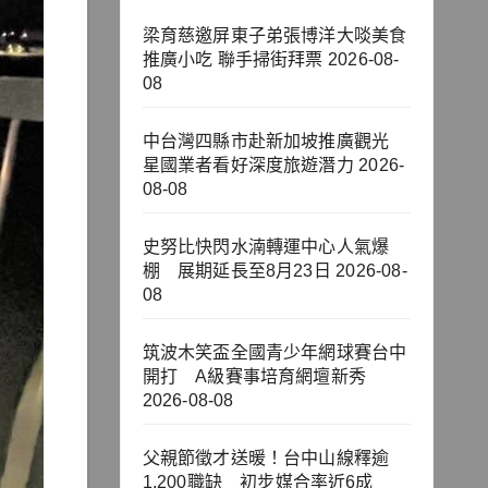
梁育慈邀屏東子弟張博洋大啖美食
推廣小吃 聯手掃街拜票
2026-08-
08
中台灣四縣市赴新加坡推廣觀光
星國業者看好深度旅遊潛力
2026-
08-08
史努比快閃水湳轉運中心人氣爆
棚 展期延長至8月23日
2026-08-
08
筑波木笑盃全國青少年網球賽台中
開打 A級賽事培育網壇新秀
2026-08-08
父親節徵才送暖！台中山線釋逾
1,200職缺 初步媒合率近6成