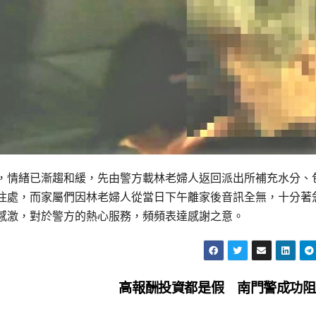
，情緒已漸趨和緩，先由警方載林老婦人返回派出所補充水分、
住處，而家屬們因林老婦人從當日下午離家後音訊全無，十分著
感激，對於警方的熱心服務，頻頻表達感謝之意。
高報酬投資都是假 南門警成功