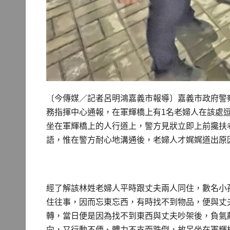
〔今傳媒／記者呂明鴻嘉義市報導〕嘉義市政府警
務指揮中心通報，在軍輝橋上有1名老婦人在該處
坐在軍輝橋上的人行道上，警方見狀立即上前攙扶
語，惟在警方耐心地溝通後，老婦人才娓娓道出原
經了解該林姓老婦人平時跟丈夫兩人同住，數名小
住往事，因而忘東忘西，有時找不到物品，便與丈
轉，當日便是因為找不到東西與丈夫吵架後，負氣
向，又行動不便、體力不支而跌倒，故呆坐在軍輝