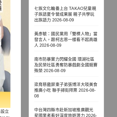
七族文化輪番上台 TAKAO兒童親
子族語夏令營成果展 親子共學玩
出族語力
2026-08-09
黃彥毓：國民黨用「雙標人物」當
發言人，跟柯志恩一樣看不起高雄
人
2026-08-09
南市防暴實力閃耀全國 環湖社區
及民榮社區勇奪防暴戲劇全國競賽
殊榮
2026-08-09
梁育慈邀屏東子弟張博洋大啖美食
推廣小吃 聯手掃街拜票
2026-08-
08
中台灣四縣市赴新加坡推廣觀光
島設立
星國業者看好深度旅遊潛力
2026-