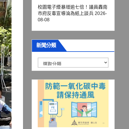
校園電子煙暴增逾七倍！議員轟南
市府反毒宣導淪為紙上談兵
2026-
08-08
新聞分類
新
聞
分
類