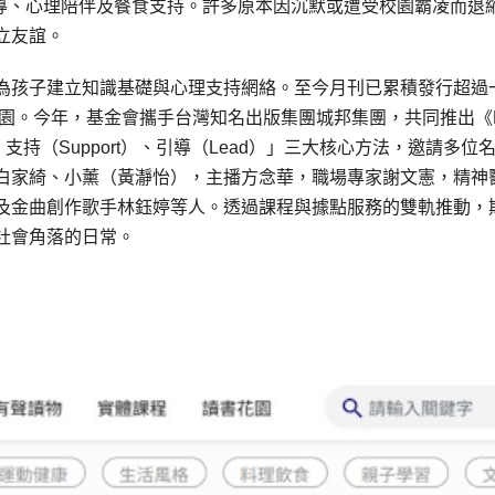
指導、心理陪伴及餐食支持。許多原本因沉默或遭受校園霸凌而退
立友誼。
為孩子建立知識基礎與心理支持網絡。至今月刊已累積發行超過
校園。今年，基金會攜手台灣知名出版集團城邦集團，共同推出《L
支持（Support）、引導（Lead）」三大核心方法，邀請多位
白家綺、小薰（黃瀞怡），主播方念華，職場專家謝文憲，精神
及金曲創作歌手林鈺婷等人。透過課程與據點服務的雙軌推動，
社會角落的日常。