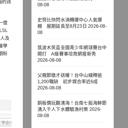
縮的孩
08-08
史努比快閃水湳轉運中心人氣爆
一億
棚 展期延長至8月23日
2026-08-
SL
08
名人及
醫學
筑波木笑盃全國青少年網球賽台中
期盼
開打 A級賽事培育網壇新秀
2026-08-08
父親節徵才送暖！台中山線釋逾
1,200職缺 初步媒合率近6成
2026-08-08
銅板價玩翻濱海！台南七股海鮮節
湧入千人下水體驗漁村樂
2026-
08-08