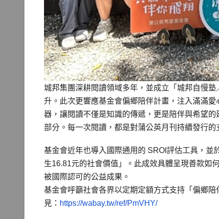
城邦集團深耕閱讀領域多年，並成立「城邦自慢塾
升。此次更響應基金會偏鄉陪伴計畫，注入滿滿愛心
器，讓閱讀不僅是知識的傳遞，更是陪伴與希望的
部分。每一次閱讀，都是對蒲公英月刊持續發行的
基金會近年也導入國際通用的 SROI評估工具，並
生16.81元的社會價值」。此成效具體呈現善款
被國際認可的公益成果。
基金會呼籲社會各界以定期定額方式支持「偏鄉陪伴
見：
https://wabay.tw/ref/PmVHY/