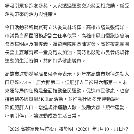
場吸引眾多跑友參與，大家透過運動交流與互相激勵，感受
運動帶來的活力與健康。
今日活動蒞臨貴賓有立法委員林岱樺、高雄市議員張博洋、
市議員白喬茵服務處副主任李依霖、高雄市鳳山慢跑協會前
會長楊明達及謝俊義、體育團隊團長陳家發、高雄夜跑團團
長曾士嘉等齊聚一堂為跑友加油，同時也鼓勵市民養成規律
運動的生活習慣，共同打造健康城市。
高雄市運動發展局長侯尊堯表示，近年來高雄市規律運動人
口已達37.4%，居六都第二，但肥胖人口卻是六都第一。未
來運發局的任務是全面推動全民運動，促進市民健康，也會
持續到各區舉辦5K Run活動，並推動社區多元運動課程，
降低肥胖人口、增進規律運動人數，鼓勵大家「規律運動、
呼朋引伴」，讓運動成為生活日常。
「2026 高雄富邦馬拉松」將於明（2026）年1月10、11日登