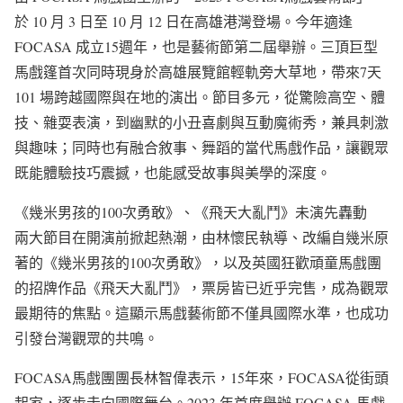
於 10 月 3 日至 10 月 12 日在高雄港灣登場。今年適逢
FOCASA 成立15週年，也是藝術節第二屆舉辦。三頂巨型
馬戲篷首次同時現身於高雄展覽館輕軌旁大草地，帶來7天
101 場跨越國際與在地的演出。節目多元，從驚險高空、體
技、雜耍表演，到幽默的小丑喜劇與互動魔術秀，兼具刺激
與趣味；同時也有融合敘事、舞蹈的當代馬戲作品，讓觀眾
既能體驗技巧震撼，也能感受故事與美學的深度。
《幾米男孩的100次勇敢》、《飛天大亂鬥》未演先轟動
兩大節目在開演前掀起熱潮，由林懷民執導、改編自幾米原
著的《幾米男孩的100次勇敢》，以及英國狂歡頑童馬戲團
的招牌作品《飛天大亂鬥》，票房皆已近乎完售，成為觀眾
最期待的焦點。這顯示馬戲藝術節不僅具國際水準，也成功
引發台灣觀眾的共鳴。
FOCASA馬戲團團長林智偉表示，15年來，FOCASA從街頭
起家，逐步走向國際舞台。2023 年首度舉辦 FOCASA 馬戲