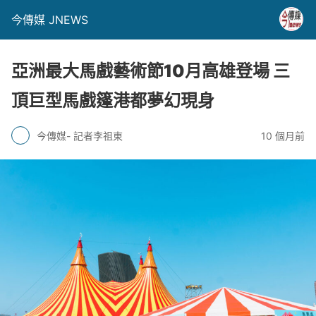
今傳媒 JNEWS
亞洲最大馬戲藝術節10月高雄登場 三
頂巨型馬戲篷港都夢幻現身
今傳媒- 記者李祖東
10 個月前