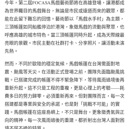
今年，第二屆FOCASA馬戲藝術節將在高雄登場，讓港都成
為世界矚目的馬戲舞台，無論是市民或遠道而來的觀眾，都
能在此留下難忘的回憶。藝術節以「馬戲水手村」為主題，
三頂帳篷如同船艦停泊於港灣，象徵馬戲的流動與聚眾，也
呼應高雄的城市特色。當三頂帳篷同時升起，成為天際線最
亮眼的景觀。市民主動在社群打卡、分享照片，讓活動未演
先熱。
然而，不同於歐陸的穩定氣候，馬戲帳篷在台灣需面對地
震、颱風等天災。在活動正式登場之前，團隊先面臨颱風挑
戰。已搭建完成的帳篷不得不緊急降下，等待風雨過境後再
重新升起。這不只是工程的重複，更是心理上的考驗——耗
費多日的努力歸零，必須重新再來。但對團隊而言，每一次
搭建都是專業與安全的承諾，也是對「挑戰不可能」的實
踐。馬戲帳篷在這座島嶼上，不只是舞台，更象徵勇氣與正
向的精神。每一次風雨過後的重建，都折射出台灣人面對困
境不屈不撓的特質。