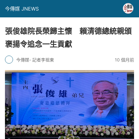
今傳媒 JNEWS
張俊雄院長榮歸主懷 賴清德總統親頒
褒揚令追念一生貢獻
今傳媒- 記者李祖東
10 個月前