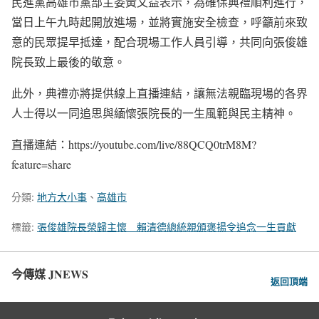
民進黨高雄市黨部主委黃文益表示，為確保典禮順利進行，
當日上午九時起開放進場，並將實施安全檢查，呼籲前來致
意的民眾提早抵達，配合現場工作人員引導，共同向張俊雄
院長致上最後的敬意。
此外，典禮亦將提供線上直播連結，讓無法親臨現場的各界
人士得以一同追思與緬懷張院長的一生風範與民主精神。
直播連結：https://youtube.com/live/88QCQ0trM8M?
feature=share
分類:
地方大小事
、
高雄市
標籤:
張俊雄院長榮歸主懷 賴清德總統親頒褒揚令追念一生貢獻
今傳媒 JNEWS
返回頂端