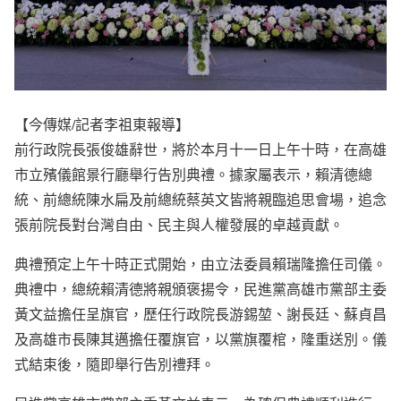
【今傳媒/記者李祖東報導】
前行政院長張俊雄辭世，將於本月十一日上午十時，在高雄
市立殯儀館景行廳舉行告別典禮。據家屬表示，賴清德總
統、前總統陳水扁及前總統蔡英文皆將親臨追思會場，追念
張前院長對台灣自由、民主與人權發展的卓越貢獻。
典禮預定上午十時正式開始，由立法委員賴瑞隆擔任司儀。
典禮中，總統賴清德將親頒褒揚令，民進黨高雄市黨部主委
黃文益擔任呈旗官，歷任行政院長游錫堃、謝長廷、蘇貞昌
及高雄市長陳其邁擔任覆旗官，以黨旗覆棺，隆重送別。儀
式結束後，隨即舉行告別禮拜。