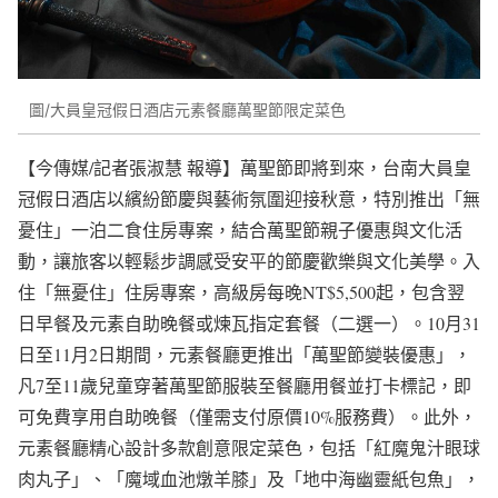
圖/大員皇冠假日酒店元素餐廳萬聖節限定菜色
【今傳媒/記者張淑慧 報導】萬聖節即將到來，台南大員皇
冠假日酒店以繽紛節慶與藝術氛圍迎接秋意，特別推出「無
憂住」一泊二食住房專案，結合萬聖節親子優惠與文化活
動，讓旅客以輕鬆步調感受安平的節慶歡樂與文化美學。入
住「無憂住」住房專案，高級房每晚NT$5,500起，包含翌
日早餐及元素自助晚餐或煉瓦指定套餐（二選一）。10月31
日至11月2日期間，元素餐廳更推出「萬聖節變裝優惠」，
凡7至11歲兒童穿著萬聖節服裝至餐廳用餐並打卡標記，即
可免費享用自助晚餐（僅需支付原價10%服務費）。此外，
元素餐廳精心設計多款創意限定菜色，包括「紅魔鬼汁眼球
肉丸子」、「魔域血池燉羊膝」及「地中海幽靈紙包魚」，