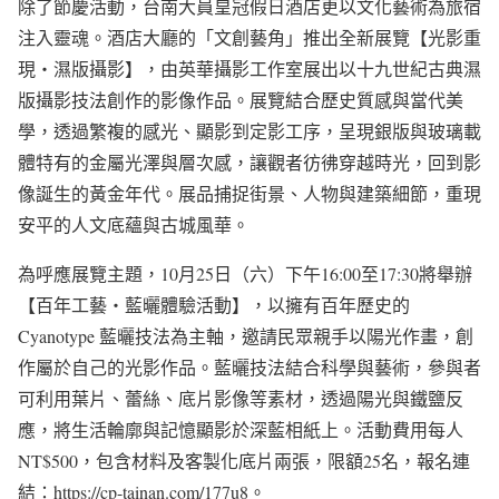
除了節慶活動，台南大員皇冠假日酒店更以文化藝術為旅宿
注入靈魂。酒店大廳的「文創藝角」推出全新展覽【光影重
現・濕版攝影】，由英華攝影工作室展出以十九世紀古典濕
版攝影技法創作的影像作品。展覽結合歷史質感與當代美
學，透過繁複的感光、顯影到定影工序，呈現銀版與玻璃載
體特有的金屬光澤與層次感，讓觀者彷彿穿越時光，回到影
像誕生的黃金年代。展品捕捉街景、人物與建築細節，重現
安平的人文底蘊與古城風華。
為呼應展覽主題，10月25日（六）下午16:00至17:30將舉辦
【百年工藝・藍曬體驗活動】，以擁有百年歷史的
Cyanotype 藍曬技法為主軸，邀請民眾親手以陽光作畫，創
作屬於自己的光影作品。藍曬技法結合科學與藝術，參與者
可利用葉片、蕾絲、底片影像等素材，透過陽光與鐵鹽反
應，將生活輪廓與記憶顯影於深藍相紙上。活動費用每人
NT$500，包含材料及客製化底片兩張，限額25名，報名連
結：https://cp-tainan.com/177u8。