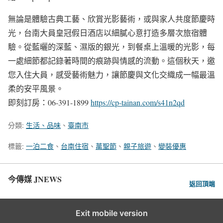
無論是體驗古典工藝、欣賞光影藝術，或與家人共度節慶時
光，台南大員皇冠假日酒店以細膩心意打造多層次旅宿體
驗。從藍曬的深藍、濕版的銀光，到餐桌上溫暖的光影，每
一處細節都記錄著時間的痕跡與情感的流動。這個秋天，邀
您入住大員，感受藝術魅力，讓節慶與文化交織成一幅最溫
柔的安平風景。
即刻訂房：06-391-1899
https://cp-tainan.com/s41n2qd
分類:
生活、品味
、
臺南市
標籤:
一泊二食
、
台南住宿
、
萬聖節
、
親子旅遊
、
變裝優惠
今傳媒 JNEWS
返回頂端
Exit mobile version