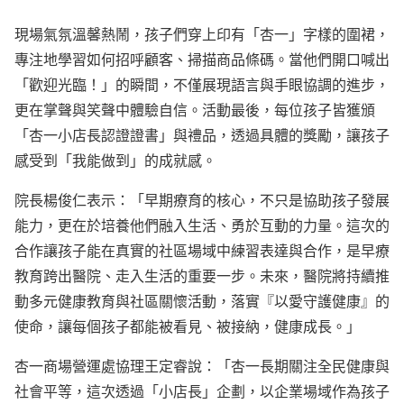
現場氣氛溫馨熱鬧，孩子們穿上印有「杏一」字樣的圍裙，
專注地學習如何招呼顧客、掃描商品條碼。當他們開口喊出
「歡迎光臨！」的瞬間，不僅展現語言與手眼協調的進步，
更在掌聲與笑聲中體驗自信。活動最後，每位孩子皆獲頒
「杏一小店長認證證書」與禮品，透過具體的獎勵，讓孩子
感受到「我能做到」的成就感。
院長楊俊仁表示：「早期療育的核心，不只是協助孩子發展
能力，更在於培養他們融入生活、勇於互動的力量。這次的
合作讓孩子能在真實的社區場域中練習表達與合作，是早療
教育跨出醫院、走入生活的重要一步。未來，醫院將持續推
動多元健康教育與社區關懷活動，落實『以愛守護健康』的
使命，讓每個孩子都能被看見、被接納，健康成長。」
杏一商場營運處協理王定睿說：「杏一長期關注全民健康與
社會平等，這次透過「小店長」企劃，以企業場域作為孩子