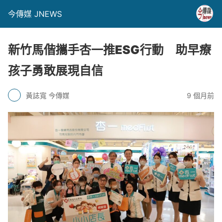
今傳媒 JNEWS
新竹馬偕攜手杏一推ESG行動 助早療
孩子勇敢展現自信
黃誌寬 今傳媒
9 個月前