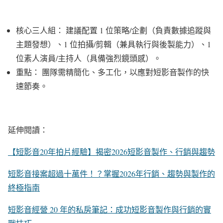
核心三人組： 建議配置 1 位策略/企劃（負責數據追蹤與
主題發想）、1 位拍攝/剪輯（兼具執行與後製能力）、1
位素人演員/主持人（具備強烈鏡頭感）。
重點： 團隊需精簡化、多工化，以應對短影音製作的快
速節奏。
延伸閱讀：
【短影音20年拍片經驗】揭密2026短影音製作、行銷與趨勢
短影音接案超過十萬件！？掌握2026年行銷、趨勢與製作的
終極指南
短影音經營 20 年的私房筆記：成功短影音製作與行銷的實