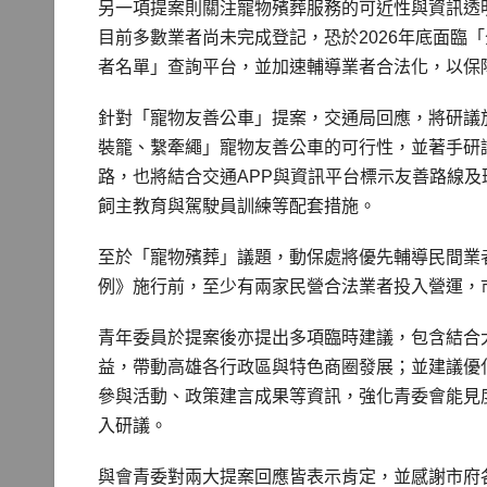
另一項提案則關注寵物殯葬服務的可近性與資訊透
目前多數業者尚未完成登記，恐於2026年底面臨
者名單」查詢平台，並加速輔導業者合法化，以保
針對「寵物友善公車」提案，交通局回應，將研議
裝籠、繫牽繩」寵物友善公車的可行性，並著手研
路，也將結合交通APP與資訊平台標示友善路線
飼主教育與駕駛員訓練等配套措施。
至於「寵物殯葬」議題，動保處將優先輔導民間業者
例》施行前，至少有兩家民營合法業者投入營運，
青年委員於提案後亦提出多項臨時建議，包含結合
益，帶動高雄各行政區與特色商圈發展；並建議優
參與活動、政策建言成果等資訊，強化青委會能見
入研議。
與會青委對兩大提案回應皆表示肯定，並感謝市府