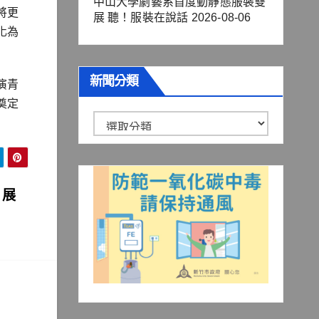
中山大學劇藝系首度動靜態服裝雙
將更
展 聽！服裝在說話
2026-08-06
化為
新聞分類
演青
奠定
新
聞
分
類
 展