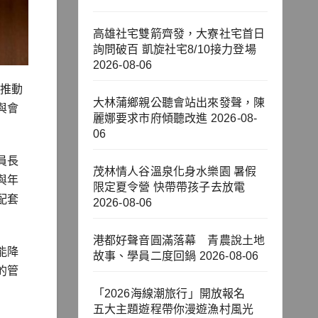
高雄社宅雙箭齊發，大寮社宅首日
詢問破百 凱旋社宅8/10接力登場
2026-08-06
市推動
大林蒲鄉親公聽會站出來發聲，陳
與會
麗娜要求市府傾聽改進
2026-08-
06
員長
茂林情人谷溫泉化身水樂園 暑假
與年
限定夏令營 快帶帶孩子去放電
配套
2026-08-06
港都好聲音圓滿落幕 青農說土地
能降
故事、學員二度回鍋
2026-08-06
的管
「2026海線潮旅行」開放報名
五大主題遊程帶你漫遊漁村風光