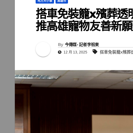
地方大小事
高雄市
搭車免裝籠x殯葬透
推高雄寵物友善新願
By
今傳媒- 記者李祖東
搭車免裝籠x殯葬
12 月 13, 2025