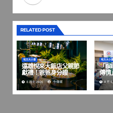
RELATED POST
地方大小事
地方大小
遠雄悅來大飯店父親節
「8
獻禮！爸爸身分證
傳情
「8」越多優惠越狂，
父親
8 月 7, 2026
今傳媒
8 月 6,
最低只要8元！