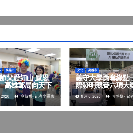
事
高雄市
文化
高雄市
8節父愛如山 感恩
義守大學勇奪綠點
」高雄郵局向天下
際發明競賽六項大獎
表達感謝
智慧醫療結合無人
 2026
今傳媒- 記者李祖東
8 月 6, 2026
今傳媒- 記
術 展現跨域研發實