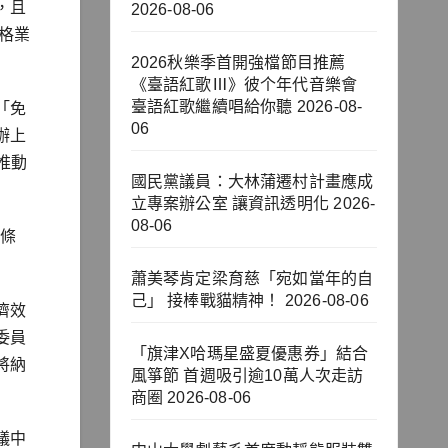
，且
2026-08-06
格業
2026秋樂季首開強檔節目推薦
《臺語紅歌Ⅲ》彼个年代音樂會
臺語紅歌繼續唱給你聽
2026-08-
「免
06
辦上
推動
國民黨議員：大林蒲遷村計畫應成
立專案辦公室 讓資訊透明化
2026-
08-06
治條
蕭美琴肯定梁育慈「宛如當年的自
己」 接棒戰貓精神！
2026-08-06
濟效
委員
「旗津X哈瑪星盛夏優惠券」結合
將納
風箏節 首週吸引逾10萬人次走訪
商圈
2026-08-06
議中