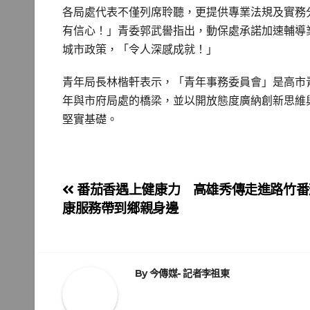
各局處代表不僅列席聆聽，更提供專業法規及實務
有信心！」青委郭武嚳指出，動保處承諾加速輔導
城市政策，「令人深感成就！」
青年局長林楷軒表示，「青年事務委員會」是高市
年與市府局處的橋梁，並以開放態度廣納創新思維
堅實基礎。
文
番茄香遇上健康力 高雄秀傳走進路竹番
康服務帶到鄉親身邊
章
導
覽
By
今傳媒- 記者李祖東