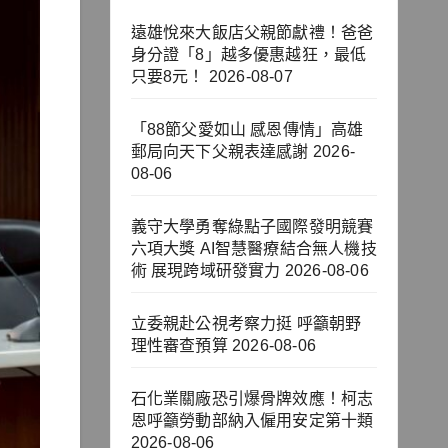
遠雄悅來大飯店父親節獻禮！爸爸
身分證「8」越多優惠越狂，最低
只要8元！
2026-08-07
「88節父愛如山 感恩傳情」高雄
郵局向天下父親表達感謝
2026-
08-06
義守大學勇奪綠點子國際發明競賽
六項大獎 AI智慧醫療結合無人機技
術 展現跨域研發實力
2026-08-06
立委親赴公視考察力挺 呼籲朝野
理性審查預算
2026-08-06
石化業關廠恐引爆骨牌效應！柯志
恩呼籲勞動部納入僱用安定第十類
2026-08-06