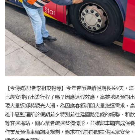
【今傳媒/記者李祖東報導】今年春節連續假期長達9天，您
已經安排好出遊行程了嗎？因應連假效應，高雄地區預期出
現大量返鄉與觀光人潮，為因應春節期間大量旅運需求，高
雄市區監理所於假期前夕特別前往建國路沿線的統聯、和欣
等客運場站，關心業者疏運整備情形，並確認車輛完成保養
作業及預備車輛調度規劃，務求在假期期間提供民眾安全、