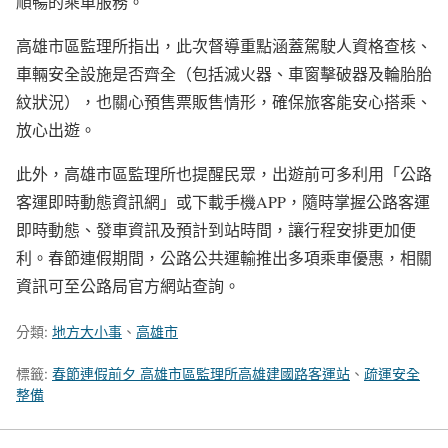
順暢的乘車服務。
高雄市區監理所指出，此次督導重點涵蓋駕駛人資格查核、
車輛安全設施是否齊全（包括滅火器、車窗擊破器及輪胎胎
紋狀況），也關心預售票販售情形，確保旅客能安心搭乘、
放心出遊。
此外，高雄市區監理所也提醒民眾，出遊前可多利用「公路
客運即時動態資訊網」或下載手機APP，隨時掌握公路客運
即時動態、發車資訊及預計到站時間，讓行程安排更加便
利。春節連假期間，公路公共運輸推出多項乘車優惠，相關
資訊可至公路局官方網站查詢。
分類:
地方大小事
、
高雄市
標籤:
春節連假前夕 高雄市區監理所高雄建國路客運站
、
疏運安全
整備