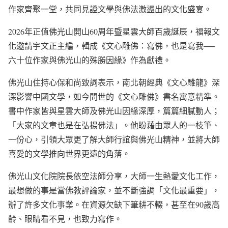
作家齊聚一堂，共同見證文學與佛法激盪出的文化盛宴。
2026年正值佛光山開山60周年暨星雲大師百歲誕辰，福報文
化邀請宇文正主編，輯成《文心雕佛：寫佛，也是寫我──
六十位作家與佛光山的殊勝因緣》作為獻禮。
佛光山住持心保和尚致詞表示，南北朝經典《文心雕龍》深
深影響中國文學，如今問世的《文心雕佛》書名寓意精準。
書中作家皆與星雲大師及佛光山因緣深厚，篇篇細膩動人；
「大家的文章也是在弘揚佛法」。他盼藉由眾人的一枝筆、
一份心，引領大眾更了解大師行誼與佛光山精神，並將大師
喜愛的文學推向世界更遠的角落。
佛光山文化院院長依空法師分享，大師一生熱愛文化工作，
最想做的事是當佛教評論家，並不斷強調「文化最重要」，
辦了許多文化事業。在資源欠缺下筆耕不輟，甚至在90歲高
齡、眼睛看不見，也致力寫作。