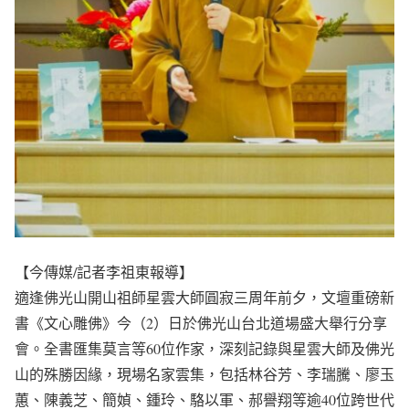
【今傳媒/記者李祖東報導】
適逢佛光山開山祖師星雲大師圓寂三周年前夕，文壇重磅新
書《文心雕佛》今（2）日於佛光山台北道場盛大舉行分享
會。全書匯集莫言等60位作家，深刻記錄與星雲大師及佛光
山的殊勝因緣，現場名家雲集，包括林谷芳、李瑞騰、廖玉
蕙、陳義芝、簡媜、鍾玲、駱以軍、郝譽翔等逾40位跨世代