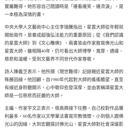
實屬難得。她形容自己閱讀時是「邊看邊笑、邊流淚」，是
一本極為深情的書。
中央大學人文藝術中心主任李瑞騰指出，星雲大師從年輕就
開始寫作，是養成超強弘法能力的重要原因；從《我們認識
的星雲大師》到《文心雕佛》，兩書皆由作家敘寫佛光山和
星雲大師，雖相隔40年，仍可看出大師博學、寬厚、通達、
慈悲和溫暖，受到文藝界不同世代作家尊敬。
詩人陳義芝表示，他所撰〈現世難得〉記錄親近星雲大師的
殊勝因緣。他回顧，自1980年代起對大師的遙遙瞻望，直至
有緣近身聆聽開示，心中敬仰愈發深厚，並由衷稱頌星雲大
師是一位慈悲而莊嚴的大師。
主編、作家宇文正表示，很高興接下任務，自己校對作品獲
利最多，60名作家以文學筆法書寫宗教情懷，小到個人跟佛
光山的因緣，大到宏觀探討佛光山、星雲大師對社會深遠影