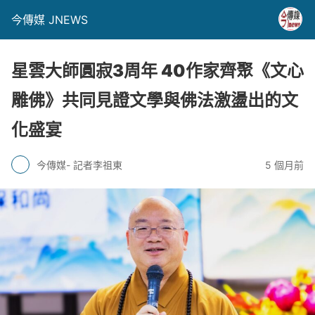
今傳媒 JNEWS
星雲大師圓寂3周年 40作家齊聚《文心
雕佛》共同見證文學與佛法激盪出的文
化盛宴
今傳媒- 記者李祖東
5 個月前