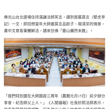
佛光山台北道場住持滿謙法師笑言，讀到首篇莫言〈壁虎亭
記〉一文，即回想當年大師邀莫言品餃子、啜清茶的情景，
書中文章皆筆觸鮮活，讀來彷彿「靈山儼然未散」。
「我們特別選在大師圓寂三周年（農曆元月15日）前夕辦分
享會，紀念師父上人。」《人間福報》社長妙熙法師表示，