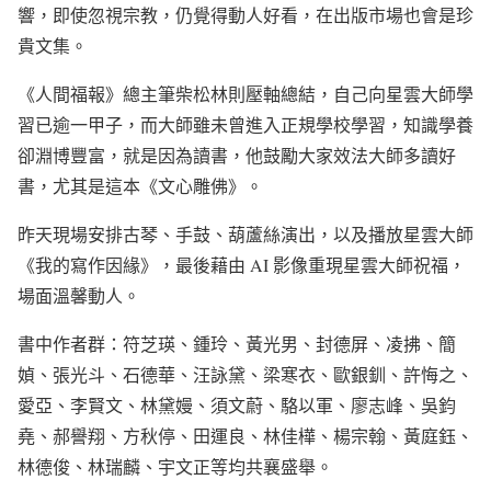
響，即使忽視宗教，仍覺得動人好看，在出版市場也會是珍
貴文集。
《人間福報》總主筆柴松林則壓軸總結，自己向星雲大師學
習已逾一甲子，而大師雖未曾進入正規學校學習，知識學養
卻淵博豐富，就是因為讀書，他鼓勵大家效法大師多讀好
書，尤其是這本《文心雕佛》。
昨天現場安排古琴、手鼓、葫蘆絲演出，以及播放星雲大師
《我的寫作因緣》，最後藉由 AI 影像重現星雲大師祝福，
場面溫馨動人。
書中作者群：符芝瑛、鍾玲、黃光男、封德屏、凌拂、簡
媜、張光斗、石德華、汪詠黛、梁寒衣、歐銀釧、許悔之、
愛亞、李賢文、林黛嫚、須文蔚、駱以軍、廖志峰、吳鈞
堯、郝譽翔、方秋停、田運良、林佳樺、楊宗翰、黃庭鈺、
林德俊、林瑞麟、宇文正等均共襄盛舉。