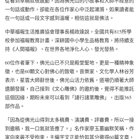
從看到草稿就很感動，因為佛光山的小故事和大師不經意的
一句話或動作，卻能在各位作家心中泛起漣漪，如果讀者能
在一句話或一段文字感到溫暖，相信這就是佛法。
中華福報生活推廣協會理事長楊政達說，全國共有815所學
校參加福報教育計畫，深耕國中小學生品格教育，將持續支
持《人間福報》，在世界各地淨化人心、發光發熱。
60位作者筆下，佛光山已不只是殿堂聖地，更是一種精神象
徵，也是60顆文心對佛心的致敬。音樂家、文化學人林谷芳
表示，星雲大師辭世後，佛光山活力依舊，道場仍順著大師
遺願發展，自己接到《文心雕佛》的邀約後，覺得不能推託
這個因緣，期盼未來可以看到「諸行諸業雕佛」，出版365
部作品。
「因為從佛光山得到太多稿費、演講費、評審費，所以一接
到邀稿，我一口氣就答應了。」名作家廖玉蕙幽默笑稱，作
家向來最不受拘束，主編宇文正能恰如其分邀得60篇文章，