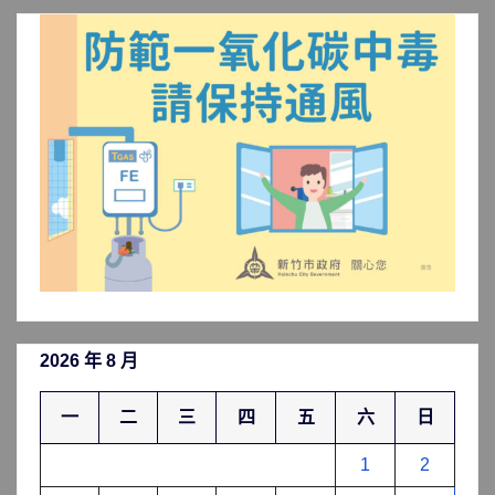
分
類
2026 年 8 月
一
二
三
四
五
六
日
1
2