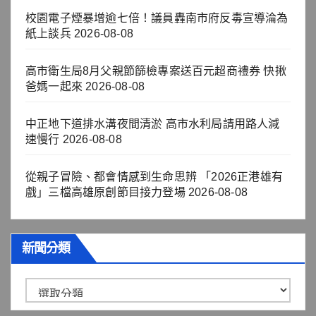
校園電子煙暴增逾七倍！議員轟南市府反毒宣導淪為
紙上談兵
2026-08-08
高市衛生局8月父親節篩檢專案送百元超商禮券 快揪
爸媽一起來
2026-08-08
中正地下道排水溝夜間清淤 高市水利局請用路人減
速慢行
2026-08-08
從親子冒險、都會情感到生命思辨 「2026正港雄有
戲」三檔高雄原創節目接力登場
2026-08-08
新聞分類
新
聞