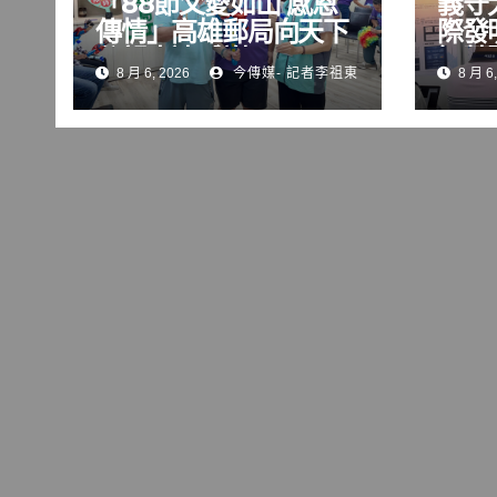
「88節父愛如山 感恩
義守
傳情」高雄郵局向天下
際發
父親表達感謝
智慧
8 月 6, 2026
今傳媒- 記者李祖東
8 月 6,
術 