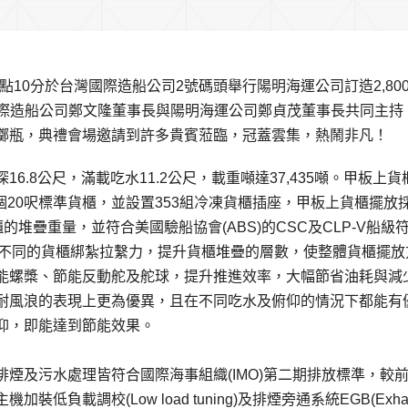
0點10分於台灣國際造船公司2號碼頭舉行陽明海運公司訂造2,800 
國際造船公司鄭文隆董事長與陽明海運公司鄭貞茂董事長共同主持
擲瓶，典禮會場邀請到許多貴賓蒞臨，冠蓋雲集，熱鬧非凡！
深16.8公尺，滿載吃水11.2公尺，載重噸達37,435噸。甲板上貨
40個20呎標準貨櫃，並設置353組冷凍貨櫃插座，甲板上貨櫃擺放
上貨櫃的堆疊重量，並符合美國驗船協會(ABS)的CSC及CLP-V船級
海況，適用不同的貨櫃綁紮拉繫力，提升貨櫃堆疊的層數，使整體貨櫃擺
能螺槳、節能反動舵及舵球，提升推進效率，大幅節省油耗與減
耐風浪的表現上更為優異，且在不同吃水及俯仰的情況下都能有
仰，即能達到節能效果。
煙及污水處理皆符合國際海事組織(IMO)第二期排放標準，較
負載調校(Low load tuning)及排煙旁通系統EGB(Exhau