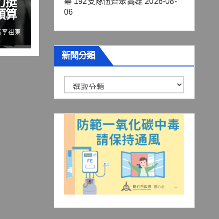
力挺
幕 192支隊伍齊聚高雄
2026-08-
預算
06
者李祖東
新聞分類
新
聞
分
類