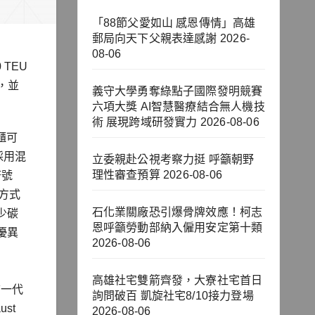
「88節父愛如山 感恩傳情」高雄
郵局向天下父親表達感謝
2026-
08-06
TEU
，並
義守大學勇奪綠點子國際發明競賽
六項大獎 AI智慧醫療結合無人機技
術 展現跨域研發實力
2026-08-06
櫃可
採用混
立委親赴公視考察力挺 呼籲朝野
理性審查預算
2026-08-06
符號
放方式
石化業關廠恐引爆骨牌效應！柯志
少碳
恩呼籲勞動部納入僱用安定第十類
優異
2026-08-06
高雄社宅雙箭齊發，大寮社宅首日
前一代
詢問破百 凱旋社宅8/10接力登場
st
2026-08-06