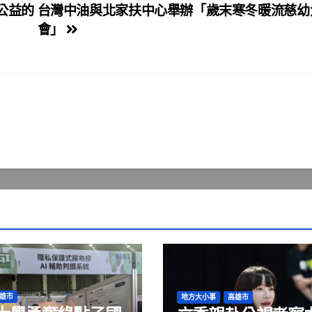
公益的
台灣中油與北家扶中心舉辦「歲末寒冬暖流慈幼
會」
雄市
地方大小事
高雄市