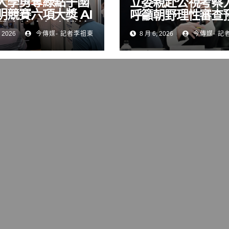
大學勇奪綠點子國
立委親赴公視考察
明競賽六項大獎 AI
呼籲朝野理性審查
醫療結合無人機技
 2026
今傳媒- 記者李祖東
8 月 6, 2026
今傳媒- 記
展現跨域研發實力