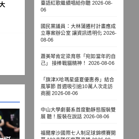
臺語紅歌繼續唱給你聽
2026-08-
大
06
國民黨議員：大林蒲遷村計畫應成
立專案辦公室 讓資訊透明化
2026-
08-06
蕭美琴肯定梁育慈「宛如當年的自
己」 接棒戰貓精神！
2026-08-06
「旗津X哈瑪星盛夏優惠券」結合
風箏節 首週吸引逾10萬人次走訪
商圈
2026-08-06
中山大學劇藝系首度動靜態服裝雙
展 聽！服裝在說話
2026-08-06
福爾摩沙國際七人制足球錦標賽開