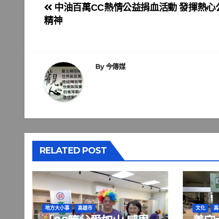
文
中油百萬CC熱情公益捐血活動 發揮熱心
精神
章
導
覽
By
今傳媒
RELATED POST
地方大小事
高雄市
文化
高