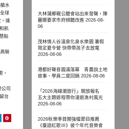
壓艙水
於全球
大林蒲鄉親公聽會站出來發聲，陳
麗娜要求市府傾聽改進
2026-08-
放，達
06
S和航
慧船
茂林情人谷溫泉化身水樂園 暑假
限定夏令營 快帶帶孩子去放電
代高裝
2026-08-06
港都好聲音圓滿落幕 青農說土地
需，
故事、學員二度回鍋
2026-08-06
榮公司
「2026海線潮旅行」開放報名
留台
五大主題遊程帶你漫遊漁村風光
2026-08-06
2026秋樂季首開強檔節目推薦
《臺語紅歌Ⅲ》彼个年代音樂會