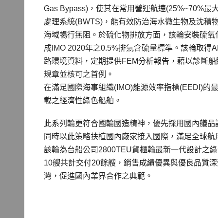
Gas Bypass)，使其在常用營運航速(25%~7
處理系統(BWTS)，能有效防治海水微生物及沈
海域暢行無阻。於硫化物排放方面，該輪安裝硫氧化物（
成IMO 2020年之0.5%排氣含硫量標準。該輪取得AB
路環境資料，定期提供FEM分析報告，藉以診斷船
規章並核可之首例。
在滿足國際海事組織(IMO)能源效率指標(EED
載之經濟性綠色船舶。
此系列輪更符合國輪國造精神，優先採用國內艤品
同時以此策略扶植國內廠家接入國際，滿足全球航
該輪為台船公司2800TEU貨櫃輪最新一代設計之
10艘共計交付20餘艘，銷售成績優異與優良品質
灣，促進國內業界合作之典範。