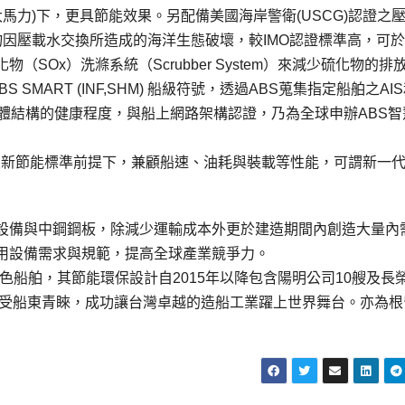
0%最大馬力)下，更具節能效果。另配備美國海岸警衛(USCG)認證之
積物因壓載水交換所造成的海洋生態破壞，較IMO認證標準高，可
SOx）洗滌系統（Scrubber System）來減少硫化物的排
S SMART (INF,SHM) 船級符號，透過ABS蒐集指定船舶之AI
體結構的健康程度，與船上網路架構認證，乃為全球申辦ABS智
I)的最新節能標準前提下，兼顧船速、油耗與裝載等性能，可謂新一
設備與中鋼鋼板，除減少運輸成本外更於建造期間內創造大量內
用設備需求與規範，提高全球產業競爭力。
綠色船舶，其節能環保設計自2015年以降包含陽明公司10艘及長
深受船東青睞，成功讓台灣卓越的造船工業躍上世界舞台。亦為根