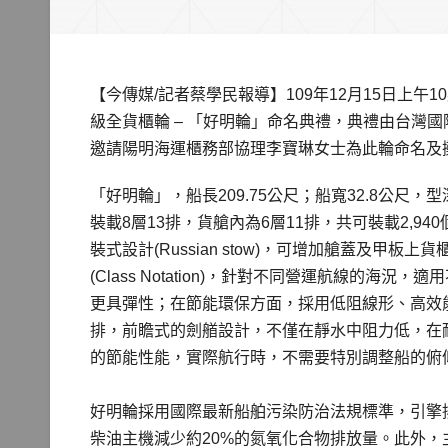
【今傳媒/記者蔡學民報導】109年12月15日上午1
級全貨櫃輪 – 「好明輪」命名典禮，典禮由台灣
邀請陽明海運櫃務部協理李寶琳女士為此輪命名及
「好明輪」，船長209.75公尺；船寬32.8公尺，型
裝載8層13排，貨艙內為6層11排，共可裝載2,9
裝式設計(Russian stow)，可增加艙蓋及甲板
(Class Notation)，針對不同營運航線的
更具彈性；在節能環保方面，採用低阻線形、高效
排，前瞻式的劍艏設計，不僅在靜水中阻力低，在
的節能性能，實際航行時，不需要特別調整船的俯
好明輪採用國際最新船舶污染防治法規標準，引擎排
柴油主機減少約20%的氮氧化合物排放量。此外，主機加裝低