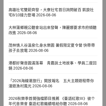
高雄社宅雙箭齊發，大寮社宅首日詢問破百 凱旋社
宅8/10接力登場
2026-08-06
大林蒲鄉親公聽會站出來發聲，陳麗娜要求市府傾聽
改進
2026-08-06
茂林情人谷溫泉化身水樂園 暑假限定夏令營 快帶帶
孩子去放電
2026-08-06
港都好聲音圓滿落幕 青農說土地故事、學員二度回
鍋
2026-08-06
「2026海線潮旅行」開放報名 五大主題遊程帶你
漫遊漁村風光
2026-08-06
2026秋樂季首開強檔節目推薦 《臺語紅歌Ⅲ》彼个
年代音樂會 臺語紅歌繼續唱給你聽
2026-08-06