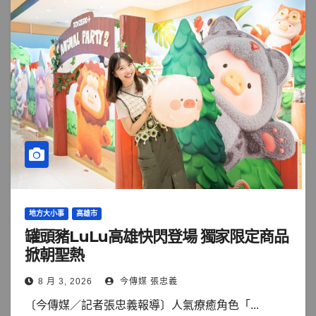
地方大小事
高雄市
罐頭豬LuLu高雄快閃登場 獨家限定商品
掀朝聖熱
8 月 3, 2026
今傳媒 張忠義
〔今傳媒／記者張忠義報導〕人氣療癒角色「...