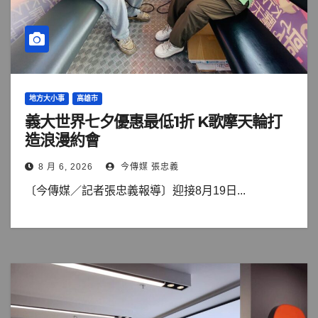
地方大小事
高雄市
義大世界七夕優惠最低1折 K歌摩天輪打
造浪漫約會
8 月 6, 2026
今傳媒 張忠義
〔今傳媒／記者張忠義報導〕迎接8月19日...