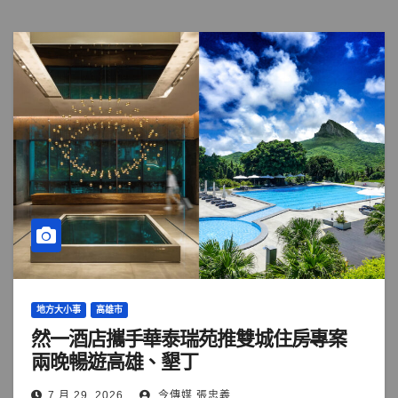
地方大小事
高雄市
然一酒店攜手華泰瑞苑推雙城住房專案
兩晚暢遊高雄、墾丁
7 月 29, 2026
今傳媒 張忠義