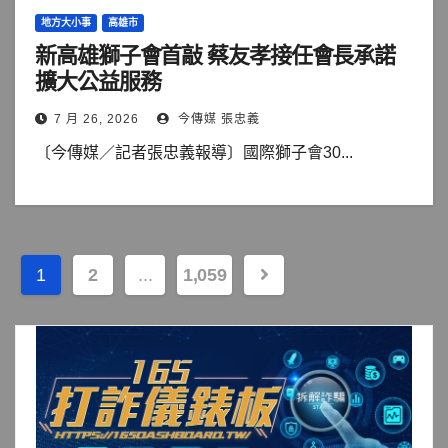
地方大小事
高雄市
新高雄獅子會首敲 蔡友孝接任會長承諾
擴大公益服務
7 月 26, 2026
今傳媒 張忠義
〔今傳媒／記者張忠義報導〕國際獅子會30...
文
1
2
...
1,059
章
分
頁