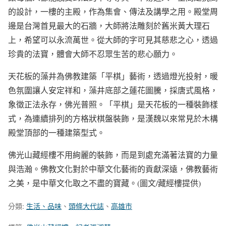
的設計，一樓的主殿，作為集會、傳法及講學之用。殿堂周
邊是台灣首見最大的石牆，大師將法雕刻於舊米黃大理石
上，希望可以永流萬世。從大師的字可見其慈悲之心，透過
珍貴的法寶，體會大師不忍眾生苦的悲心願力。
天花板的藻井為佛教建築「平棋」藝術，透過燈光投射，暖
色氛圍讓人安定祥和，藻井底部之蓮花圖騰，採唐式風格，
象徵正法永存，佛光普照。「平棋」是天花板的一種裝飾樣
式，為連續排列的方格狀棋盤裝飾，是漢魏以來常見於木構
殿堂頂部的一種建築型式。
佛光山藏經樓不用絢麗的裝飾，而是到處充滿著法寶的力量
與浩瀚。佛教文化對於中華文化藝術的貢獻深遠，佛教藝術
之美，是中華文化取之不盡的寶藏。(圖文/藏經樓提供)
分類:
生活、品味
、
頭條大代誌
、
高雄市