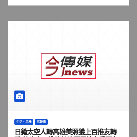
生活、品味
高雄市
日籍太空人轉高雄美照獲上百推友轉