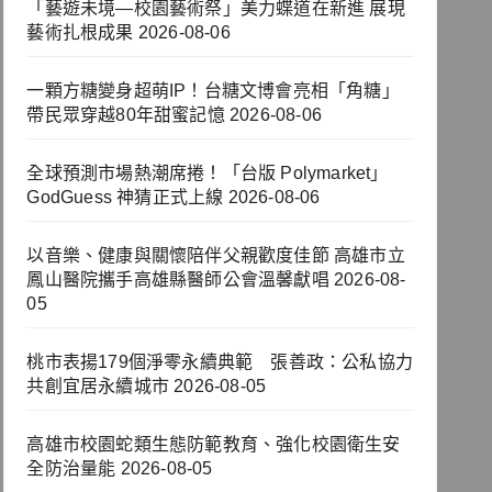
「藝遊未境—校園藝術祭」美力蝶道在新進 展現
藝術扎根成果
2026-08-06
一顆方糖變身超萌IP！台糖文博會亮相「角糖」
帶民眾穿越80年甜蜜記憶
2026-08-06
全球預測市場熱潮席捲！「台版 Polymarket」
GodGuess 神猜正式上線
2026-08-06
以音樂、健康與關懷陪伴父親歡度佳節 高雄市立
鳳山醫院攜手高雄縣醫師公會溫馨獻唱
2026-08-
05
桃市表揚179個淨零永續典範 張善政：公私協力
共創宜居永續城市
2026-08-05
高雄市校園蛇類生態防範教育、強化校園衛生安
全防治量能
2026-08-05