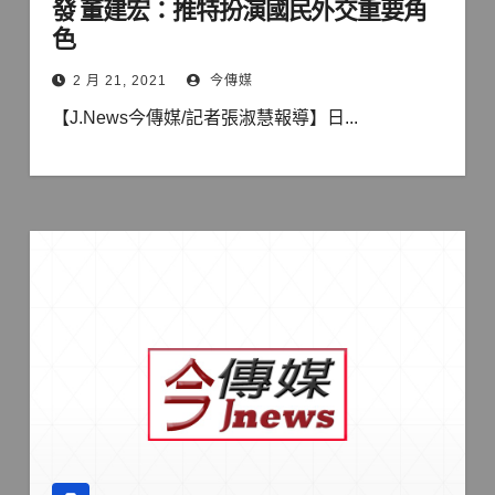
發 董建宏：推特扮演國民外交重要角
色
2 月 21, 2021
今傳媒
【J.News今傳媒/記者張淑慧報導】日...