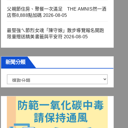
父親節住房、聚餐一次滿足 THE AMNIS然一酒
店祭8,888點加碼
2026-08-05
最堅強ㄟ節烈女魂「陳守娘」散步導覽報名開跑
限量贈送精美書籤與平安符
2026-08-05
新聞分類
新
聞
分
類