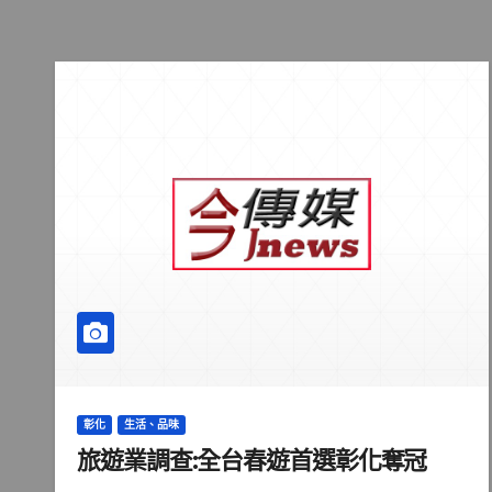
彰化
生活、品味
旅遊業調查:全台春遊首選彰化奪冠