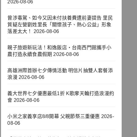
2026-08-06
曾涉毒駕、如今又因未付扶養費遭前妻提告 里民
質疑左營劉姓里長「關懷孩子、熱心公益」形象
落差太大！
2026-08-06
親子旅遊新玩法！和逸飯店‧台南西門館攜手小
農打造永續食農假期
2026-08-06
高雄洲際首辦七夕傳情活動 明信片抽雙人套餐添
浪漫
2026-08-06
義大世界七夕優惠最低1折 K歌摩天輪打造浪漫約
會
2026-08-06
小米之家義享店8/8開幕 父親節祭三重優惠
2026-
08-06