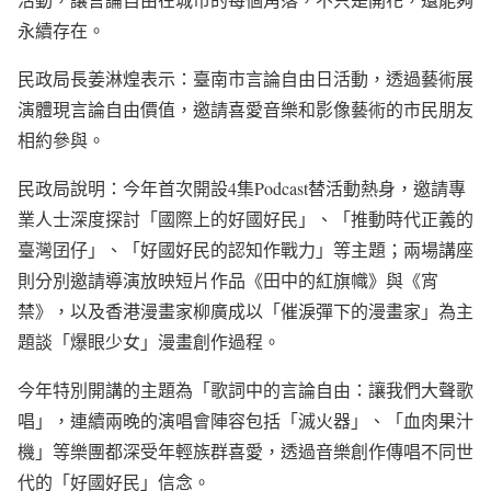
永續存在。
民政局長姜淋煌表示：臺南市言論自由日活動，透過藝術展
演體現言論自由價值，邀請喜愛音樂和影像藝術的市民朋友
相約參與。
民政局說明：今年首次開設4集Podcast替活動熱身，邀請專
業人士深度探討「國際上的好國好民」、「推動時代正義的
臺灣囝仔」、「好國好民的認知作戰力」等主題；兩場講座
則分別邀請導演放映短片作品《田中的紅旗幟》與《宵
禁》，以及香港漫畫家柳廣成以「催淚彈下的漫畫家」為主
題談「爆眼少女」漫畫創作過程。
今年特別開講的主題為「歌詞中的言論自由：讓我們大聲歌
唱」，連續兩晚的演唱會陣容包括「滅火器」、「血肉果汁
機」等樂團都深受年輕族群喜愛，透過音樂創作傳唱不同世
代的「好國好民」信念。