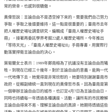
常的榮幸，也感到很驕傲。
黃偉哲說：言論自由不是憑空掉下來的，需要我們自己努力
爭取，爭取之後還要維持，這一點是很重要的；臺南市去年
把人權歷史場址調查研究，編輯成「臺南人權歷史場址手
冊」，接著再委託學界考掘22處人權歷史場所，今年推出
「等待天光」-「臺南人權歷史場址II」手冊專書，用實際行
動落實捍衛言論自由的決心。
葉菊蘭女士表示：1989年鄭南榕為了抗議沒有言論自由而犧
牲，到現在已經三十幾年，對於言論自由的意義，能夠一代
一代地傳下去，她覺得是非常欣慰的，她要特別謝謝臺南市
政府，從賴副總統一直到現在的黃偉哲市長，因為臺南是第
一個舉辦言論自由日的城市，也訂定4月7日為言論自由日，
同時也持續每一年透過各種講座、活動，讓所有的市民瞭解
言論自由得來不易、理解言論自由的真諦，她期待透過這些
活動，讓言論自由在城市的每個角落，不只是開花，還能夠