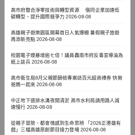
高市府整合淨零技術與轉型資源 偕同企業加速低
碳轉型、提升國際競爭力
2026-08-08
高雄親子遊樂園區開幕首日人氣爆棚 暑假親子旅遊
再添新亮點
2026-08-08
校園電子煙暴增逾七倍！議員轟南市府反毒宣導淪為
紙上談兵
2026-08-08
高市衛生局8月父親節篩檢專案送百元超商禮券 快揪
爸媽一起來
2026-08-08
中正地下道排水溝夜間清淤 高市水利局請用路人減
速慢行
2026-08-08
從親子冒險、都會情感到生命思辨 「2026正港雄有
戲」三檔高雄原創節目接力登場
2026-08-08