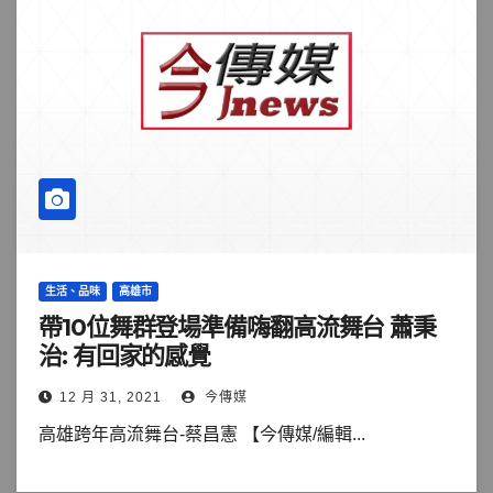
生活、品味
高雄市
帶10位舞群登場準備嗨翻高流舞台 蕭秉
治: 有回家的感覺
12 月 31, 2021
今傳媒
高雄跨年高流舞台-蔡昌憲 【今傳媒/編輯...