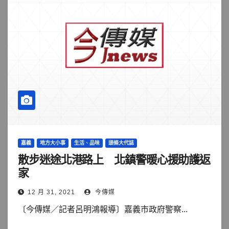
嘉義
地方大小事
生活、品味
頭條大代誌
散步迷途北港路上 北鎮警暖心援助護返
家
12 月 31, 2021
今傳媒
〔今傳媒／記者呂明鴻報導〕嘉義市政府警察...