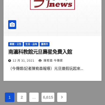
專題、公告
生活、品味
臺南市
南瀛科教館元旦壽星免費入館
12 月 31, 2021
陳宥森 今傳媒
（今傳媒/記者陳宥森報導）元旦連假玩起來...
文
1
2
...
6,615