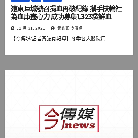
遠東巨城號召捐血再破紀錄 攜手扶輪社
為血庫盡心力 成功募集1,323袋鮮血
12 月 31, 2021
黃誌寬 今傳媒
【今傳媒/記者黃誌寬報導】冬季各大醫院用...