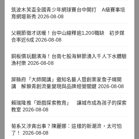
筑波木笑盃全國青少年網球賽台中開打 A級賽事培
育網壇新秀
2026-08-08
父親節徵才送暖！台中山線釋逾1,200職缺 初步媒
合率近6成
2026-08-08
銅板價玩翻濱海！台南七股海鮮節湧入千人下水體驗
漁村樂
2026-08-08
屏縣府「大師開講」邀知名藝人暨創業家詹子晴開
講 解鎖青創流量變現與品牌經營關鍵
2026-08-08
賴瑞隆推「遊戲探索教育」 讓城市成為孩子的探索
教室
2026-08-08
菊系又涉貪出事？陳麗娜：這樣的新潮流，太可怕
了！
2026-08-08