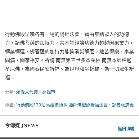
行動佛殿早晚各有一場的誦經法會，藉由集結眾人的功德
力，諸佛菩薩的加持力，共同誦經讓功德力超越因果業力，
轉業轉運，佛菩薩的加持力能夠消災解厄，離苦得樂，事業
圓滿，闔家平安。祈請 南無第三世多杰羌佛 南無本師釋迦
牟尼佛，為國泰民安祈福、為世界和平祈福、為一切眾生祈
福。
分類:
頭條大代誌
、
高雄市
標籤:
行動佛殿139站高雄橋頭 阿彌陀佛聖誕祈福法會
、
記者張忠義
今傳媒 JNEWS
返回頂端