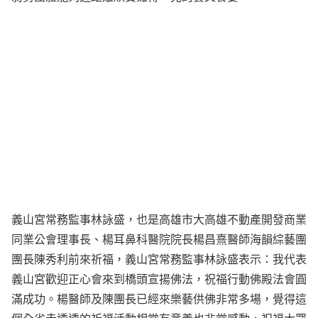
義山宮常務監事林詠盛，也是高雄市大高雄不動產開發商業
同業公會理事長、楊耳鼻科醫院院長楊昌熹醫師海韻綜藝團
團長陳秀利前來祈福，義山宮常務監事林詠盛表示：我代表
義山宮歡迎正心會來到橋頭宣揚佛法，祝福行動佛殿法會圓
滿成功。楊醫師及陳團長已經來樂藝供佛非常多場，覺得這