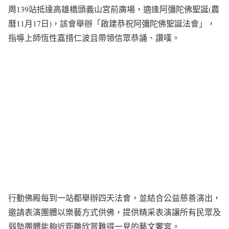
周139站抵達高雄橋頭義山宮前廣場，適逢阿彌陀佛聖誕(農
曆11月17日)，該會舉辦「啟建恭祝阿彌陀佛聖誕法會」，
指導上師恆性嘉措仁波且帶領信眾恭誦、讚嘆。
行動佛殿每到一站都舉辦四天法會，並結合公益慈善演出，
邀請表演團體以樂藝方式供佛，提供精采表演讓所有民眾及
弱勢團體能夠近距離欣賞難得一見的藝文饗宴。