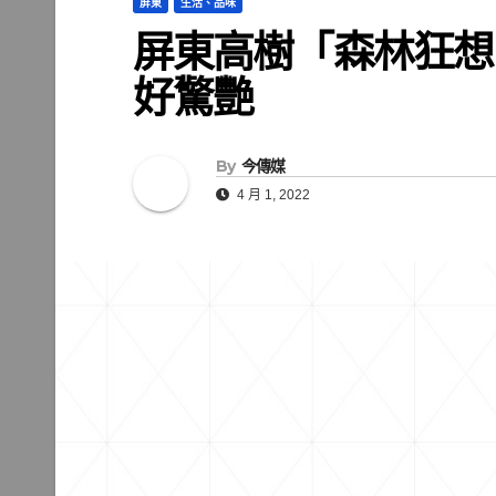
屏東
生活、品味
屏東高樹「森林狂想
好驚艷
By
今傳媒
4 月 1, 2022