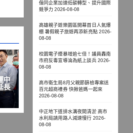
偕同企業加速低碳轉型、提升國際
競爭力
2026-08-08
高雄親子遊樂園區開幕首日人氣爆
棚 暑假親子旅遊再添新亮點
2026-
08-08
校園電子煙暴增逾七倍！議員轟南
市府反毒宣導淪為紙上談兵
2026-
08-08
運中
高市衛生局8月父親節篩檢專案送
延長
百元超商禮券 快揪爸媽一起來
2026-08-08
中正地下道排水溝夜間清淤 高市
水利局請用路人減速慢行
2026-
08-08