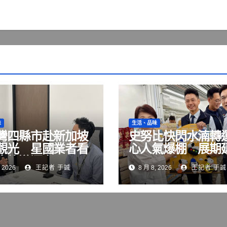
味
生活、品味
灣四縣市赴新加坡
史努比快閃水湳轉
觀光 星國業者看
心人氣爆棚 展期
度旅遊潛力
至8月23日
 2026
王記者 于誠
8 月 8, 2026
王記者 于誠