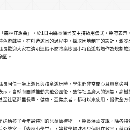
具「森林狂想曲」，於1日由縣長潘孟安主持啟用儀式，縣府表示
特色遊戲場，在創造遊具的過程中，採取因地制宜的設計，激發
縣長歡迎大家在清明連假不妨將高樹國小特色遊戲場作為規劃旅
樂園。
縣長阿伯一坐上遊具與孩童遊玩時，學生們非常開心且興奮尖叫
表示，自縣府團隊推動共融公園後，獲得社區廣大的迴響，高樹
甚至社區鄰里長輩、健康、亞健康者，都可以來使用，提供全方
是送給孩子今年最特別的兒童節禮物」，縣長潘孟安說，除各特
戶外教室－「森林小學堂」，讓教學場域不只侷限在教室，藉由