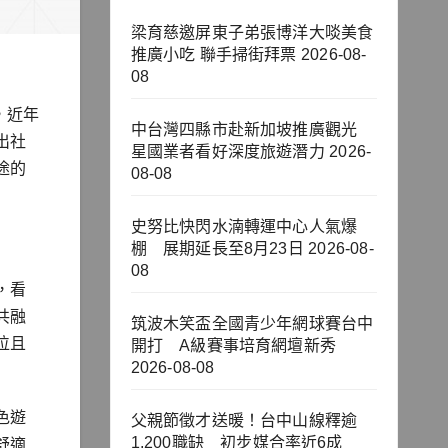
梁育慈邀屏東子弟張博洋大啖美食
推廣小吃 聯手掃街拜票
2026-08-
08
，近年
中台灣四縣市赴新加坡推廣觀光
出社
星國業者看好深度旅遊潛力
2026-
途的
08-08
史努比快閃水湳轉運中心人氣爆
棚 展期延長至8月23日
2026-08-
08
，看
共融
筑波木笑盃全國青少年網球賽台中
位且
開打 A級賽事培育網壇新秀
2026-08-08
色遊
父親節徵才送暖！台中山線釋逾
1,200職缺 初步媒合率近6成
舒適