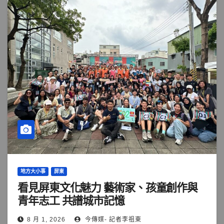
地方大小事
屏東
看見屏東文化魅力 藝術家、孩童創作與
青年志工 共譜城市記憶
8 月 1, 2026
今傳媒- 記者李祖東