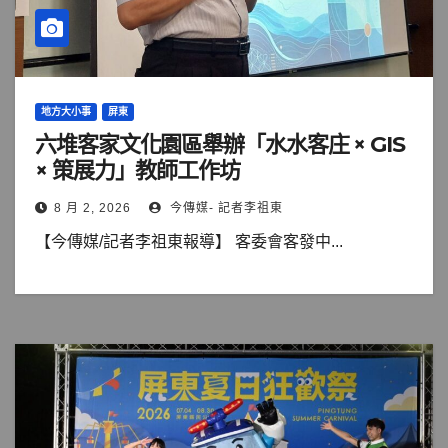
地方大小事
屏東
六堆客家文化園區舉辦「水水客庄 × GIS
× 策展力」教師工作坊
8 月 2, 2026
今傳媒- 記者李祖東
【今傳媒/記者李祖東報導】 客委會客發中...