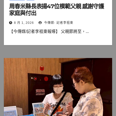
周春米縣長表揚47位模範父親 感謝守護
家庭與付出
8 月 1, 2026
今傳媒- 記者李祖東
【今傳媒/記者李祖東報導】 父親節將至，...