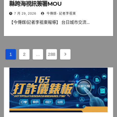
縣跨海視訊簽署MOU
7 月 29, 2026
今傳媒- 記者李祖東
【今傳媒/記者李祖東報導】 台日城市交流...
文
1
2
...
288
章
分
頁