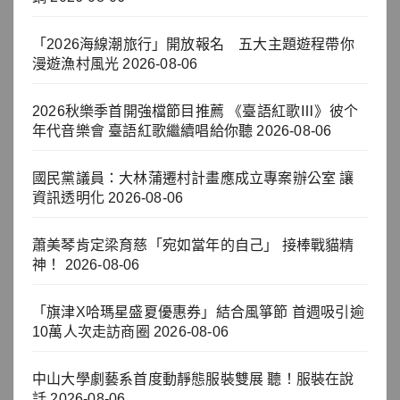
「2026海線潮旅行」開放報名 五大主題遊程帶你
漫遊漁村風光
2026-08-06
2026秋樂季首開強檔節目推薦 《臺語紅歌Ⅲ》彼个
年代音樂會 臺語紅歌繼續唱給你聽
2026-08-06
國民黨議員：大林蒲遷村計畫應成立專案辦公室 讓
資訊透明化
2026-08-06
蕭美琴肯定梁育慈「宛如當年的自己」 接棒戰貓精
神！
2026-08-06
「旗津X哈瑪星盛夏優惠券」結合風箏節 首週吸引逾
10萬人次走訪商圈
2026-08-06
中山大學劇藝系首度動靜態服裝雙展 聽！服裝在說
話
2026-08-06