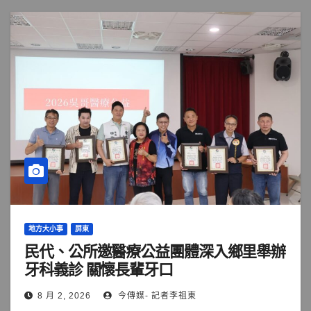
地方大小事
屏東
民代、公所邀醫療公益團體深入鄉里舉辦
牙科義診 關懷長輩牙口
8 月 2, 2026
今傳媒- 記者李祖東