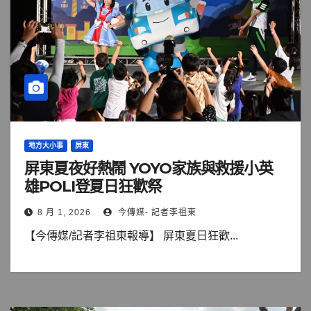
地方大小事
屏東
屏東夏夜好熱鬧 YOYO家族與救援小英
雄POLI登夏日狂歡祭
8 月 1, 2026
今傳媒- 記者李祖東
【今傳媒/記者李祖東報導】 屏東夏日狂歡...