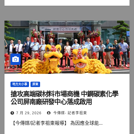
地方大小事
屏東
搶攻高端碳材料市場商機 中鋼碳素化學
公司屏南廠研發中心落成啟用
7 月 29, 2026
今傳媒- 記者李祖東
【今傳媒/記者李祖東報導】 為因應全球能...