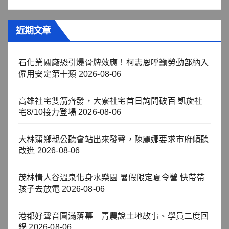
近期文章
石化業關廠恐引爆骨牌效應！柯志恩呼籲勞動部納入
僱用安定第十類
2026-08-06
高雄社宅雙箭齊發，大寮社宅首日詢問破百 凱旋社
宅8/10接力登場
2026-08-06
大林蒲鄉親公聽會站出來發聲，陳麗娜要求市府傾聽
改進
2026-08-06
茂林情人谷溫泉化身水樂園 暑假限定夏令營 快帶帶
孩子去放電
2026-08-06
港都好聲音圓滿落幕 青農說土地故事、學員二度回
鍋
2026-08-06