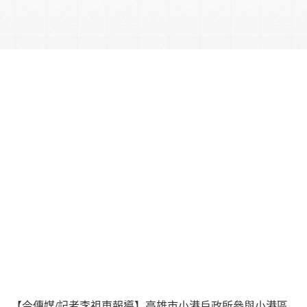
【今傳媒/記者李祖東報導】高雄市小港戶政所參與小港區