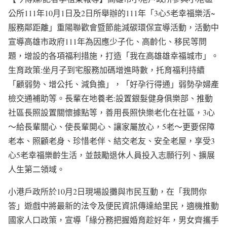
公所111年10月1日及2日所舉辦的111年「3心5老幸福樂活~
服務鄰距離」重陽聯歡會暨節能減碳環保宣導活動，活動中
宣導高雄市政府111年為因應少子化、高齡化、移民等問
題，增設的各項福利措施，打造「我在高雄雄幸福城市」。
生育政策:坐月子到宅服務加碼增進時數，托育福利持續
「顧弱勢、增公托、減負擔」，「好孕行得通」弱勢孕婦產
檢交通補助等。長輩在地養老:設置銀髮健身俱樂部、推動
社區長照設置關懷據點等，善用長照快樂老化在社區，3心
〜給長輩關心、使長輩開心、讓家屬放心，5老〜更要保障
老本、照顧老身、珍惜老伴、結交老友、安全老屋，享受3
心5老幸福樂齡生活，並鼓勵退休人員投入志願行列、擴展
人生第二領域。
小港戶政所於10月2日現場設攤與市民互動，在「我問你
答」遊戲中將最新的法令及便民資訊傳達給里民，適機推動
國家人口政策，宣導「緣分務把握婚育趁好年，男女齊攜手