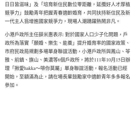
日日皆滋味」及「培育新住民數位零距離，延攬好人才厚植
競爭力」鼓勵青年把握青春適齡婚育，共同扶持新住民及新
一代主人翁增進國家競爭力，現場人潮踴躍熱鬧非凡。
小港戶政所主任薛米惠表示: 對於國家人口少子化問題，戶
政所為落實「願婚、樂生、能養」提升婚育率的國家政策、
市府民政局規劃多場單身聯誼活動，小港戶政所與鳳山、苓
雅、前鎮、旗山、美濃等6個戶政所，將於111年10月15日辦
理「揪愛hakka〜啡你莫屬」單身聯誼活動，報名活動已經
開始，至額滿為止，請在場長輩鼓勵家中適齡青年多多報名
參加。