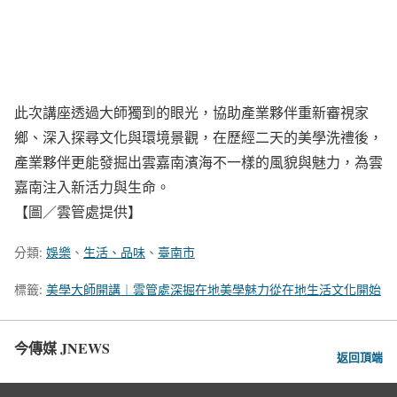
此次講座透過大師獨到的眼光，協助產業夥伴重新審視家
鄉、深入探尋文化與環境景觀，在歷經二天的美學洗禮後，
產業夥伴更能發掘出雲嘉南濱海不一樣的風貌與魅力，為雲
嘉南注入新活力與生命。
【圖／雲管處提供】
分類:
娛樂
、
生活、品味
、
臺南市
標籤:
美學大師開講︱雲管處深掘在地美學魅力從在地生活文化開始
今傳媒 JNEWS
返回頂端