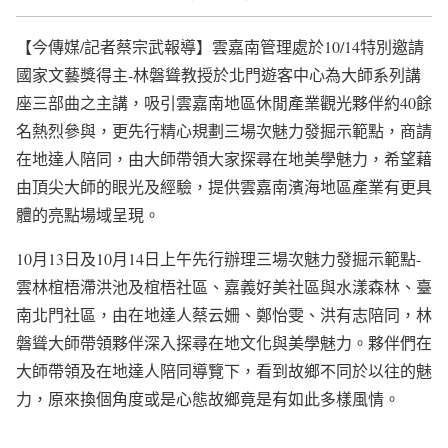
【今傳媒/記者蔡宗武報導】雲嘉南管理處於10/14特別邀請
國家文藝獎得主-林磐聳教授於北門遊客中心為大師系列講
座三部曲之主講，吸引雲嘉南地區休閒產業觀光夥伴約40餘
名熱烈參與，更先行精心規劃三場次魅力發掘示範點，商請
在地達人陪同，由大師帶領大家探尋在地美學魅力，希望藉
由頂尖大師的眼光及經驗，提供雲嘉南濱海地區產業有更具
體的亮點場域呈現。
10月13日及10月14日上午先行辦理三場次魅力發掘示範點-
雲林椬梧滯洪池及椬梧社區、嘉義好美社區與水漾森林、臺
南北門社區，由在地達人蔡云姍、鄭怡雯、洪有志陪同，林
磐聳大師帶領夥伴深入探尋在地文化與美學魅力。夥伴們在
大師帶領及在地達人陪同導覽下，看到故鄉不同於以往的魅
力，原來換個角度或是心態故鄉竟是有如此多樣風情。