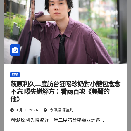
娛樂
萩原利久二度訪台狂喝珍奶對小籠包念念
不忘 曝失戀解方：看兩百次《美麗的
他》
8 月 1, 2026
今傳媒 陳昱均
圖/萩原利久睽違近一年二度訪台舉辦亞洲巡...