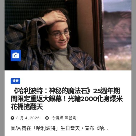
娛樂
《哈利波特：神秘的魔法石》25週年期
間限定重返大銀幕！光輪2000化身爆米
花桶搶翻天
8 月 4, 2026
今傳媒 陳昱均
圖/片商在「哈利波特」生日當天，宣布《哈...