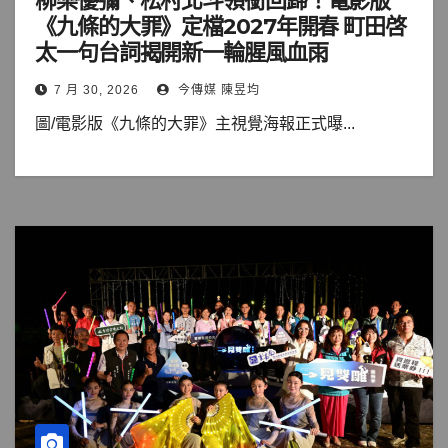
柳樂優彌、松村北斗領銜回歸！電影版
《九條的大罪》定檔2027年開春 町田啓
太一句台詞揭開新一輪腥風血雨
7 月 30, 2026
今傳媒 陳昱均
圖/電影版《九條的大罪》主視覺海報正式曝...