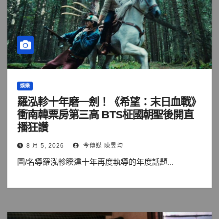
娛樂
羅泓軫十年磨一劍！《希望：末日血戰》
衝南韓票房第三高 BTS柾國朝聖後開直
播狂讚
8 月 5, 2026
今傳媒 陳昱均
圖/名導羅泓軫睽違十年再度執導的年度話題...