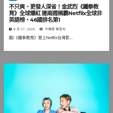
不只爽、更發人深省！金武烈《鐵拳教
育》全球爆紅 連兩週稱霸Netflix全球非
英語榜、46國排名第1
6 月 17, 2026
今傳媒 陳昱均
圖/《鐵拳教育》登上Netflix台灣影...