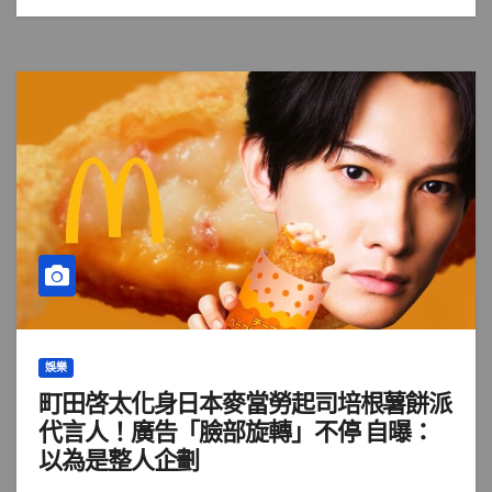
娛樂
町田啓太化身日本麥當勞起司培根薯餅派
代言人！廣告「臉部旋轉」不停 自曝：
以為是整人企劃