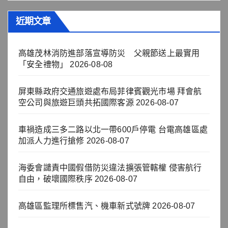
近期文章
高雄茂林消防進部落宣導防災 父親節送上最實用
「安全禮物」
2026-08-08
屏東縣政府交通旅遊處布局菲律賓觀光市場 拜會航
空公司與旅遊巨頭共拓國際客源
2026-08-07
車禍造成三多二路以北一帶600戶停電 台電高雄區處
加派人力進行搶修
2026-08-07
海委會譴責中國假借防災違法擴張管轄權 侵害航行
自由，破壞國際秩序
2026-08-07
高雄區監理所標售汽、機車新式號牌
2026-08-07