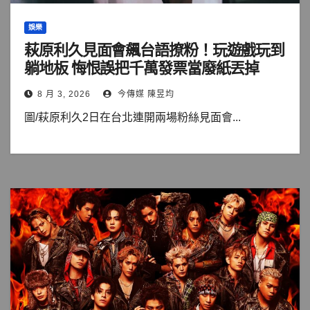
娛樂
萩原利久見面會飆台語撩粉！玩遊戲玩到
躺地板 悔恨誤把千萬發票當廢紙丟掉
8 月 3, 2026
今傳媒 陳昱均
圖/萩原利久2日在台北連開兩場粉絲見面會...