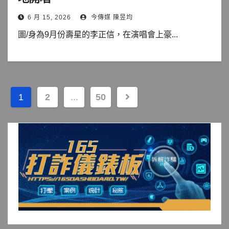
6 月 15, 2026
今傳媒 陳昱均
圖/身為9月份壽星的李正信，在演唱會上豪...
文
1
2
...
50
章
分
頁