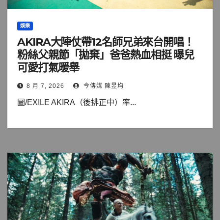
娛樂
AKIRA大陣仗帶12名師兄弟來台開唱！
粉絲父親節「拋棄」爸爸熱血相挺 曝兒
可愛打氣暖舉
8 月 7, 2026
今傳媒 陳昱均
圖/EXILE AKIRA（後排正中）率...