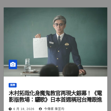
娛樂
木村拓哉化身魔鬼教官再現大銀幕！《電
影版教場：驪歌》日本首週稱冠台灣跟進
6 月 18, 2026
今傳媒 陳昱均