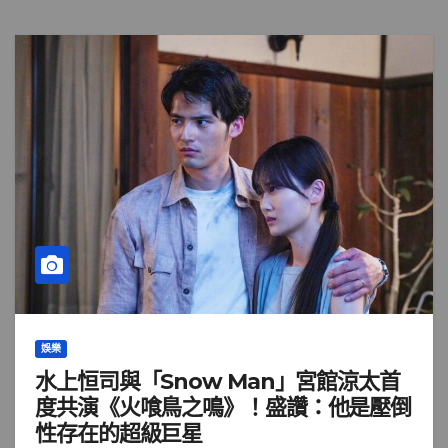
娛樂
水上恒司與「Snow Man」宮館涼太首
度共演《火喰鳥之鳴》！盛讚：他是壓倒
性存在的超級巨星