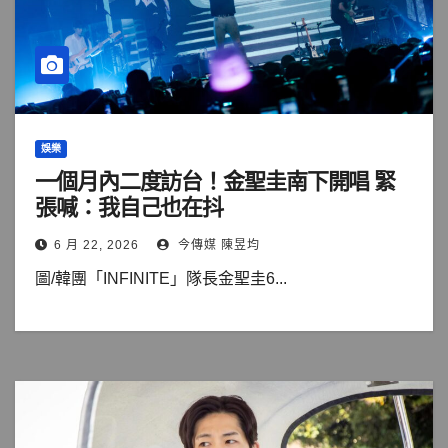
娛樂
一個月內二度訪台！金聖圭南下開唱 緊
張喊：我自己也在抖
6 月 22, 2026
今傳媒 陳昱均
圖/韓團「INFINITE」隊長金聖圭6...