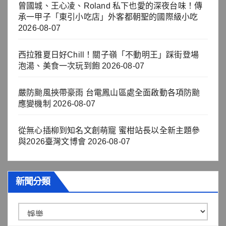
曾國城、王心凌、Roland 私下也愛的深夜台味！傳
承一甲子「東引小吃店」外客都朝聖的國際級小吃
2026-08-07
西拉雅夏日好Chill！關子嶺「不動明王」踩街登場
泡湯、美食一次玩到飽
2026-08-07
嚴防颱風挾帶豪雨 台電鳳山區處全面啟動各項防颱
應變機制
2026-08-07
從無心插柳到知名文創萌寵 蜜柑站長以全新主題參
與2026臺灣文博會
2026-08-07
新聞分類
新
聞