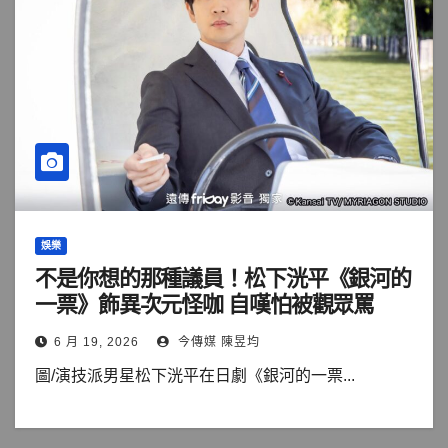
娛樂
不是你想的那種議員！松下洸平《銀河的
一票》飾異次元怪咖 自嘆怕被觀眾罵
6 月 19, 2026
今傳媒 陳昱均
圖/演技派男星松下洸平在日劇《銀河的一票...