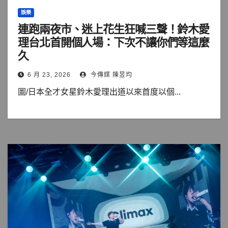
娛樂
連跑兩夜市、迷上花生狂喊三聲！鈴木愛
理台北首開個人場：下次不讓你們等這麼
久
6 月 23, 2026
今傳媒 陳昱均
圖/日本全才女星鈴木愛理出道以來首度以個...