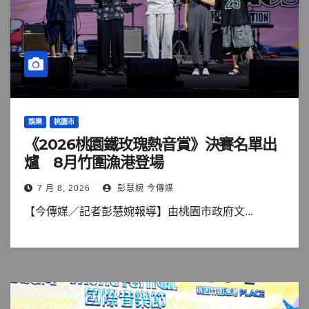
娛樂
桃園市
《2026桃園鐵玫瑰熱音賞》決賽名單出
爐 8月竹圍漁港登場
7 月 8, 2026
彭慧婉 今傳媒
【今傳媒／記者彭慧婉報導】由桃園市政府文...