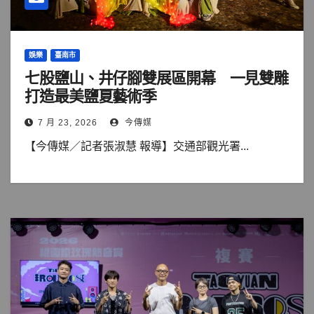
娛樂
臺南市
七股鹽山、井仔腳雙展區開幕 一見雙雕
打造最美鹽夏藝術季
7 月 23, 2026
今傳媒
【今傳媒／記者張淑慧 報導】交通部觀光署...