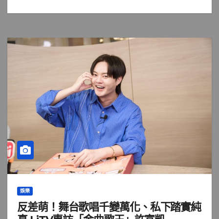
娛樂
反差萌！舞台歌唱千變萬化、私下踏實純