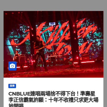
娛樂
CNBLUE連唱兩場捨不得下台！準壽星
李正信霸氣許願：十年不收禮只求更大場
地開唱