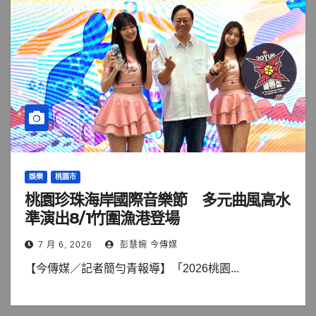
娛樂
桃園市
桃園珍珠海岸國際音樂節 多元曲風高水
準演出8/1竹圍漁港登場
7 月 6, 2026
彭慧婉 今傳媒
【今傳媒／記者簡勻青報導】「2026桃園...