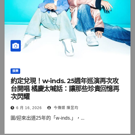
娛樂
約定兌現！w-inds. 25週年巡演再次攻
台開唱 橘慶太喊話：讓那些珍貴回憶再
次閃耀
6 月 16, 2026
今傳媒 陳昱均
圖/迎來出道25年的「w-inds.」，...