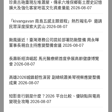
珍貴古砲重現左堆蕭屋，傳承六堆保鄉衛土歷史記憶
擴大及強化客家地區文化資產量能
2026-08-07
「kivangavan 南島五感主題遊程」熱烈報名中 邀請
民眾深度探索大武山
2026-08-07
颱風逼近！臺灣港務公司提前部署防颱整備 周永暉
董事長親自主持應變整備會議
2026-08-07
長壽新經濟崛起 馬光醫療網首度參展高齡健康博覽
會
2026-08-07
高雄2026城鎮韌性演習 副總統蕭美琴視察應變整備
成果
2026-08-07
短影音行銷是什麼？2026 平台比較、優缺點與電商
變現全攻略
2026-08-07