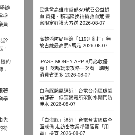
大舉辦
民進黨高雄市黨部8/9號召公益捐
俗盛
血 黃捷、賴瑞隆挽袖搶救血荒 豐
富限定好禮大方送
2026-08-07
議員
高雄消防局呼籲「119別亂打」無
見於
故占線最高罰5萬元
2026-08-07
成。
層樓的
iPASS MONEY APP 8月必收優
惠！ 吃喝玩樂攻略一次看 聰明
師，
消費省更多
2026-08-07
跟著
白海豚颱風逼近！台電台南區處超
前部署 低窪變電所架防水閘門防
廟舉
淹水
2026-08-07
由先
「白海豚」逼近！台電台東區處全
面戒備 走訪畜牧業呼籲落實「用
的符
電」檢查
2026-08-07