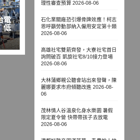
理性審查預算
2026-08-06
台電
石化業關廠恐引爆骨牌效應！柯志
 低
恩呼籲勞動部納入僱用安定第十類
2026-08-06
門防
高雄社宅雙箭齊發，大寮社宅首日
詢問破百 凱旋社宅8/10接力登場
2026-08-06
大林蒲鄉親公聽會站出來發聲，陳
麗娜要求市府傾聽改進
2026-08-
06
茂林情人谷溫泉化身水樂園 暑假
限定夏令營 快帶帶孩子去放電
2026-08-06