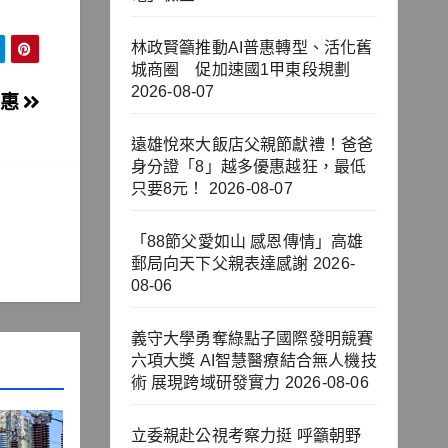
林政賢籲推動AI普惠轉型、活化舊
城商圈 促加速國1甲東段規劃
2026-08-07
受惠
遠雄悅來大飯店父親節獻禮！爸爸
身分證「8」越多優惠越狂，最低
只要8元！
2026-08-07
「88節父愛如山 感恩傳情」高雄
郵局向天下父親表達感謝
2026-
08-06
義守大學勇奪綠點子國際發明競賽
六項大獎 AI智慧醫療結合無人機技
術 展現跨域研發實力
2026-08-06
立委親赴公視考察力挺 呼籲朝野