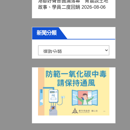
港都好聲音圓滿落幕 青農說土地
故事、學員二度回鍋
2026-08-06
新聞分類
新
聞
分
類