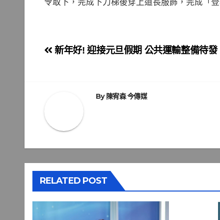
令取下，完成下刀梯後穿上道長服飾，完成「登
文
新年好! 迎接元旦假期 公共運輸整備待發
章
導
By
陳宥森 今傳媒
覽
RELATED POST