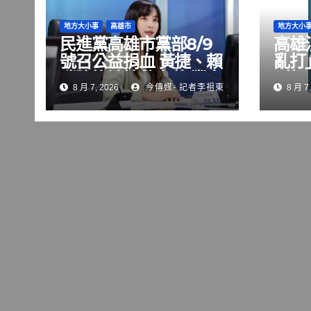
地方大小事
高雄市
地方大小
民進黨高雄市黨部8/9
高雄
號召公益捐血 黃捷、賴
亂打
瑞隆挽袖搶救血荒 豐富
5萬
8 月 7, 2026
今傳媒- 記者李祖東
8 月 7,
限定好禮大方送