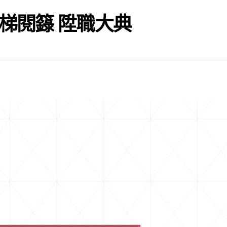
梯閱籙 陞職大典