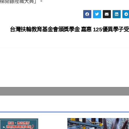
梯閱籙陞職大典」。
台灣扶輪教育基金會頒獎學金 嘉惠 125優異學子