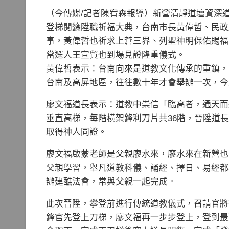
（今傳媒/記者陳宥森報導）新營清靜道壇資深
登梯閱籙陞職祈福大典，台南市長黃偉哲、民政
事，黃偉哲也祈求上蒼三界、列聖神明保佑賜福
當選人王宣貿也到場見證隆重儀式。
黃偉哲表示：台南向來是道教文化傳承的重鎮，
台南及高屏地區，往往數十年才會舉辦一次，今
廖文福道長表示：道教中崇信「臨高者，通天而
垂直高梯，每階橫架鋒利刀片共36階，晉陞道
取得神人同證。
廖文福啟蒙老師是父親廖水來，廖水來在新營也
父親學習，舉凡道教科儀、誦經、擇日、易經都
辦建醮法會，常與父親一起完成。
此次晉陞，攀登前進行傳統道教儀式，召請官將
鋒官先登上刀梯，廖文福再一步步登上，登到最