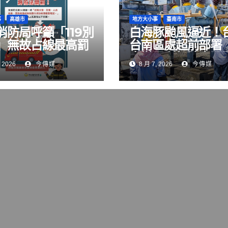
事
高雄市
地方大小事
臺南市
消防局呼籲「119別
白海豚颱風逼近！
」無故占線最高罰
台南區處超前部署
元
窪變電所架防水閘
 2026
今傳媒
8 月 7, 2026
今傳媒
淹水