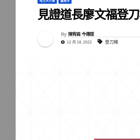
地方大小事
臺南市
見證道長廖文福登刀
By
陳宥森 今傳媒
登刀梯
12 月 18, 2022