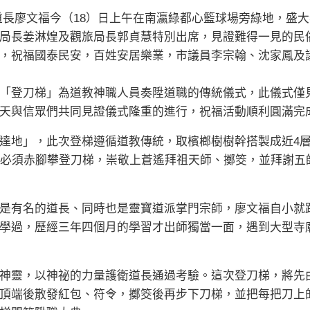
道長廖文福今（18）日上午在南瀛綠都心籃球場旁綠地，盛
局長姜淋煌及觀旅局長郭貞慧特別出席，見證難得一見的民
，祝福國泰民安，百姓安居樂業，市議員李宗翰、沈家鳳及
「登刀梯」為道教神職人員奏陞道職的傳統儀式，此儀式僅
天與信眾們共同見證儀式隆重的進行，祝福活動順利圓滿完
達地」，此次登梯遵循道教傳統，取檳榔樹樹幹搭製成近4
長必須赤腳攀登刀梯，崇敬上蒼遙拜祖天師、擲筊，並拜謝五
是有名的道長、同時也是靈寶道派掌門宗師，廖文福自小就
學過，歷經三年四個月的學習才出師獨當一面，遇到大型寺
神靈，以神祕的力量護衛道長通過考驗。這次登刀梯，將先
頂端後散發紅包、符令，擲筊後再步下刀梯，並把每把刀上