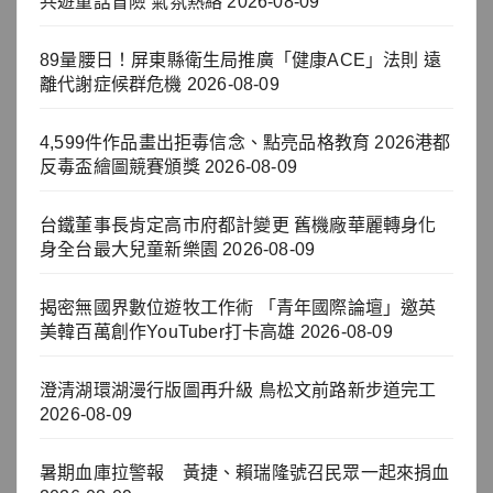
共遊童話冒險 氣氛熱絡
2026-08-09
89量腰日！屏東縣衛生局推廣「健康ACE」法則 遠
離代謝症候群危機
2026-08-09
4,599件作品畫出拒毒信念、點亮品格教育 2026港都
反毒盃繪圖競賽頒獎
2026-08-09
台鐵董事長肯定高市府都計變更 舊機廠華麗轉身化
身全台最大兒童新樂園
2026-08-09
揭密無國界數位遊牧工作術 「青年國際論壇」邀英
美韓百萬創作YouTuber打卡高雄
2026-08-09
澄清湖環湖漫行版圖再升級 鳥松文前路新步道完工
2026-08-09
暑期血庫拉警報 黃捷、賴瑞隆號召民眾一起來捐血