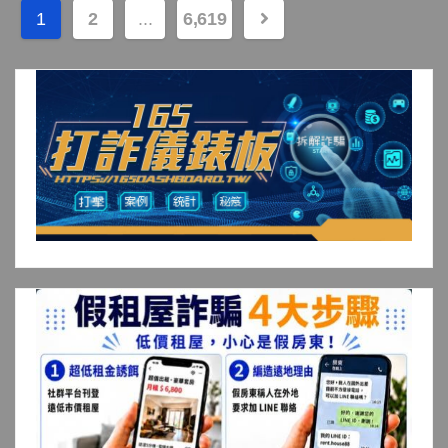
文
1
2
...
6,619
章
分
頁