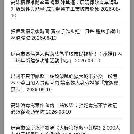
高雄積極推動產業轉型 陳其邁：展現傳統產業轉型
升級韌性與能量 成功翻轉重工業城市形象
2026-08-
10
把握暑假最後時間 寶來手作步道二日遊 邀您手護山
林泡暖湯
2026-08-10
屏東市長候選人梁育慈為爭取市民福祉！：承諾任內
「每年新建多功能活動中心」
2026-08-10
出國不只帶護照！蘇致榮喊話擴大城市外交 盼熊
本、釜山加入景點互惠 讓高雄人身分證變「旅遊優
惠卡」
2026-08-10
高雄酒毒駕案件頻傳 蘇致榮：拒絕毒駕不靠運氣
必須從源頭預防
2026-08-10
屏東市公所親子劇場《大野狼拯救小紅帽》2,000人